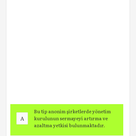
Bu tip anonim şirketlerde yönetim
A
kurulunun sermayeyi artırma ve
azaltma yetkisi bulunmaktadır.