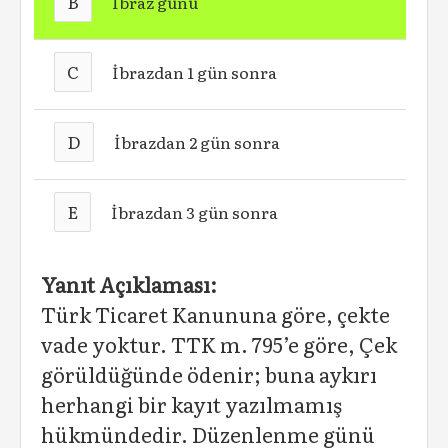
B
İbraz günü
C
İbrazdan 1 gün sonra
D
İbrazdan 2 gün sonra
E
İbrazdan 3 gün sonra
Yanıt Açıklaması:
Türk Ticaret Kanununa göre, çekte
vade yok­tur. TTK m. 795’e göre, Çek
görüldüğünde öde­nir; buna aykırı
herhangi bir kayıt yazılmamış
hükmündedir. Düzenlenme günü