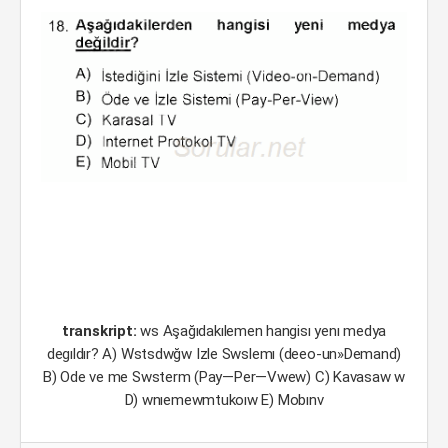
transkript:
ws Aşağıdakılemen hangisı yenı medya
degıldır? A) Wstsdwğw Izle Swslemı (deeo-un»Demand)
B) Ode ve me Swsterm (Pay—Per—Vwew) C) Kavasaw w
D) wnıemewmtukoıw E) Mobınv