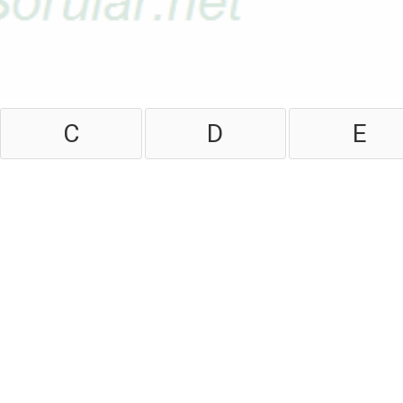
C
D
E