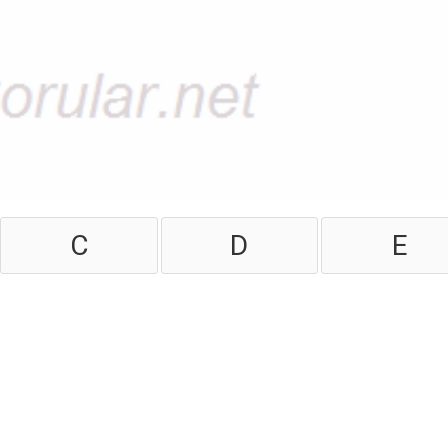
C
D
E