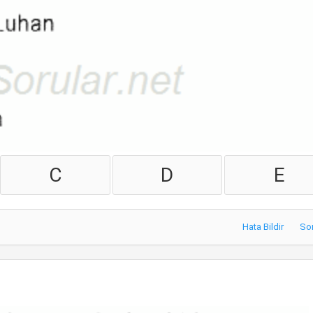
C
D
E
Hata Bildir
So