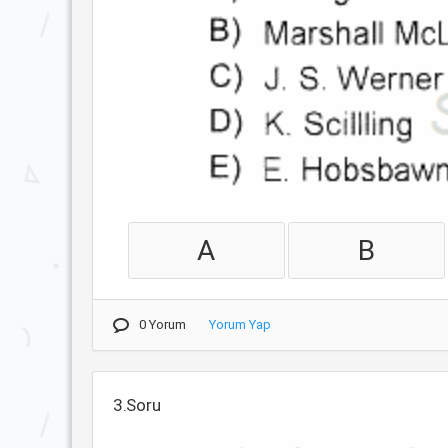
A
B
0 Yorum
Yorum Yap
3.Soru