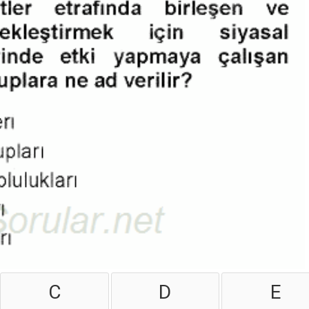
C
D
E