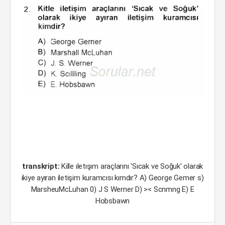
transkript:
Kille ıletışım araçlarını 'Sıcak ve Soğuk' olarak
ikiye ayıran iletişim kuramcısı kımdır? A) George Gemer s)
MarsheuMcLuhan 0) J S Werner D) >< Scnmng E) E
Hobsbawn