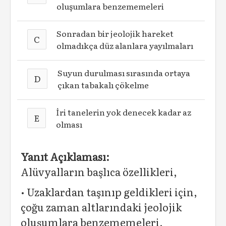
oluşumlara benzememeleri
Sonradan bir jeolojik hareket
C
olmadıkça düz alanlara yayılmaları
Suyun durulması sırasında ortaya
D
çıkan tabakalı çökelme
İri tanelerin yok denecek kadar az
E
olması
Yanıt Açıklaması:
Alüvyalların başlıca özellikleri,
• Uzaklardan taşınıp geldikleri için,
çoğu zaman altlarındaki jeolojik
oluşumlara benzememeleri,