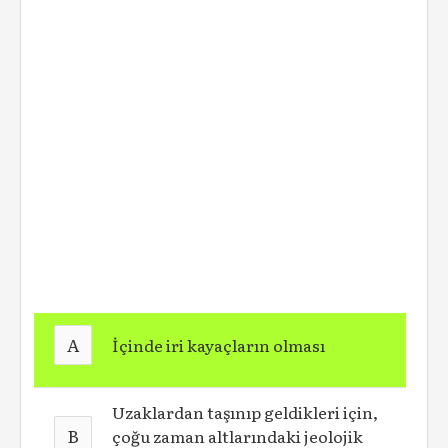
A
İçinde iri kayaçların olması
Uzaklardan taşınıp geldikleri için,
B
çoğu zaman altlarındaki jeolojik