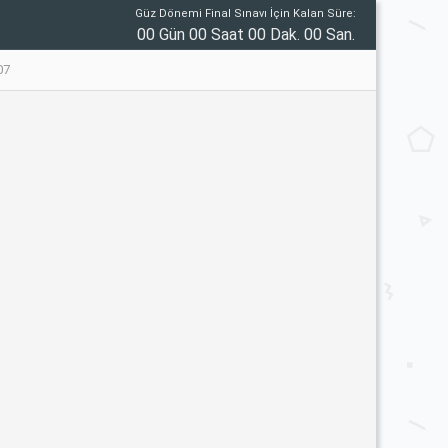
Güz Dönemi Final Sınavı İçin Kalan Süre:
00 Gün 00 Saat 00 Dak. 00 San.
07