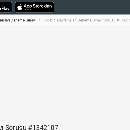
nışları Deneme Sınavı
Tüketici Davranışları Deneme Sınavı Sorusu #13421
avı Sorusu #1342107