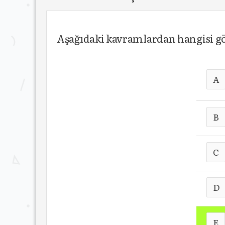
Aşağıdaki kavramlardan hangisi gö
A
B
C
D
E