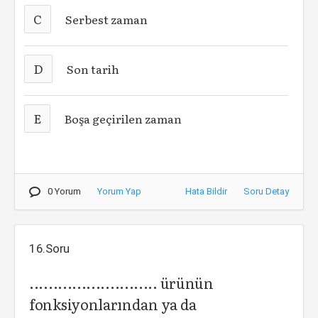
C
Serbest zaman
D
Son tarih
E
Boşa geçirilen zaman
0 Yorum
Yorum Yap
Hata Bildir
Soru Detay
16.Soru
........................... ürünün
fonksiyonlarından ya da