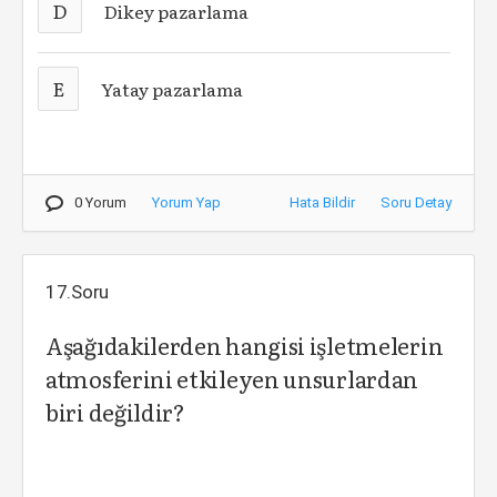
D
Dikey pazarlama
E
Yatay pazarlama
0 Yorum
Yorum Yap
Hata Bildir
Soru Detay
17.Soru
Aşağıdakilerden hangisi işletmelerin
atmosferini etkileyen unsurlardan
biri değildir?