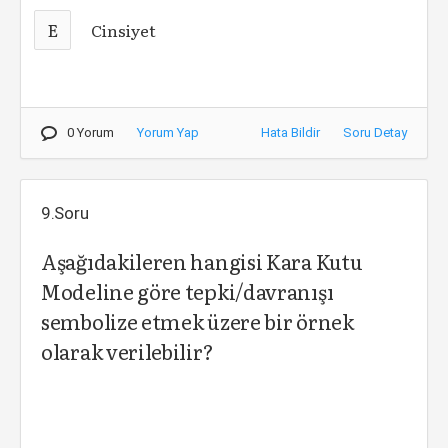
E
Cinsiyet
0 Yorum
Yorum Yap
Hata Bildir
Soru Detay
9.Soru
Aşağıdakileren hangisi Kara Kutu
Modeline göre tepki/davranışı
sembolize etmek üzere bir örnek
olarak verilebilir?