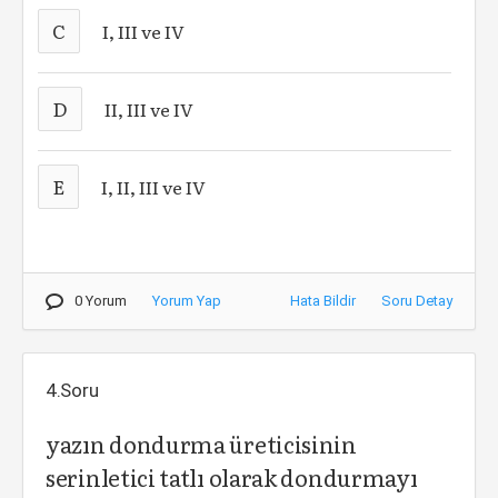
C
I, III ve IV
D
II, III ve IV
E
I, II, III ve IV
0 Yorum
Yorum Yap
Hata Bildir
Soru Detay
4.Soru
yazın dondurma üreticisinin
serinletici tatlı olarak dondurmayı