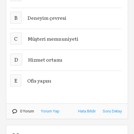
B
Deneyim çevresi
C
Müşteri memnuniyeti
D
Hizmet ortamı
E
Ofis yapısı
0 Yorum
Yorum Yap
Hata Bildir
Soru Detay