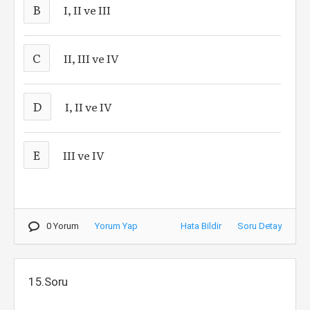
B
I, II ve III
C
II, III ve IV
D
I, II ve IV
E
III ve IV
0 Yorum
Yorum Yap
Hata Bildir
Soru Detay
15.Soru