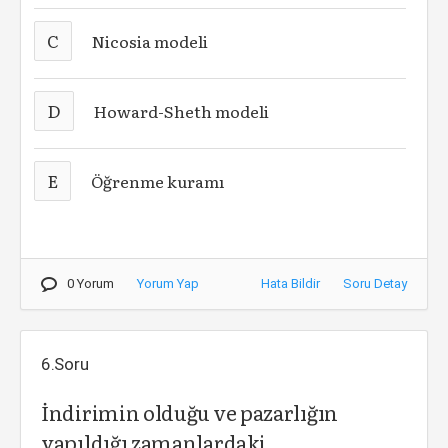
C
Nicosia modeli
D
Howard-Sheth modeli
E
Öğrenme kuramı
0 Yorum
Yorum Yap
Hata Bildir
Soru Detay
6.Soru
İndirimin olduğu ve pazarlığın
yapıldığı zamanlardaki