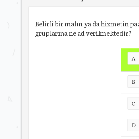
Belirli bir malın ya da hizmetin pa
gruplarına ne ad verilmektedir?
A
B
C
D