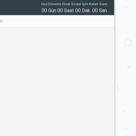
Güz Dönemi Final Sınavı İçin Kalan Süre:
00 Gün 00 Saat 00 Dak. 00 San.
83