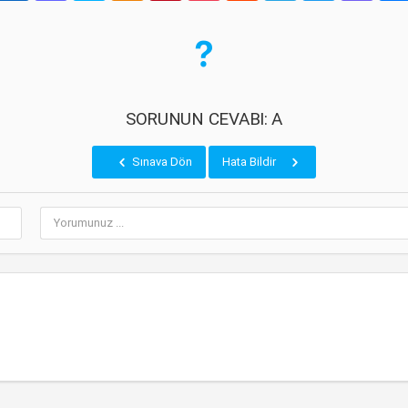
SORUNUN CEVABI: A
Sınava Dön
Hata Bildir