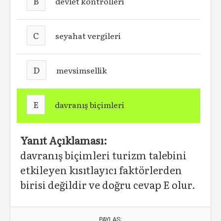
B
devlet kontrolleri
C
seyahat vergileri
D
mevsimsellik
E
davranış biçimleri
Yanıt Açıklaması:
davranış biçimleri turizm talebini
etkileyen kısıtlayıcı faktörlerden
birisi değildir ve doğru cevap E olur.
PAYLAŞ: