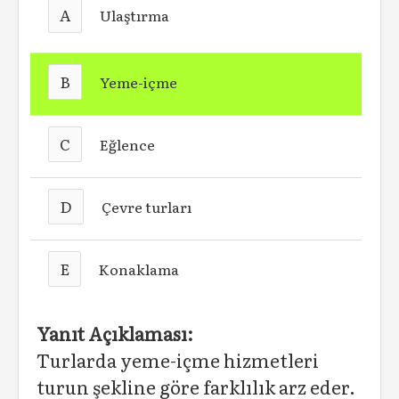
A
Ulaştırma
B
Yeme-içme
C
Eğlence
D
Çevre turları
E
Konaklama
Yanıt Açıklaması:
Turlarda yeme-içme hizmetleri
turun şekline göre farklılık arz eder.