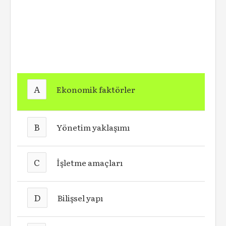
A
Ekonomik faktörler
B
Yönetim yaklaşımı
C
İşletme amaçları
D
Bilişsel yapı