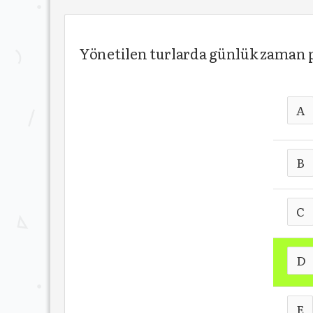
Yönetilen turlarda günlük zaman p
A
B
C
D
E