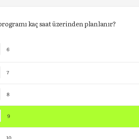
rogramı kaç saat üzerinden planlanır?
6
7
8
9
10