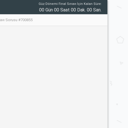
Güz Dönemi Final Sınavı İçin Kalan Süre:
00 Gün 00 Saat 00 Dak. 00 San.
navı Sorusu #700855