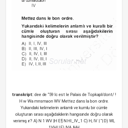
transkript:
dee de “59 lc est Ie Palais de Topkaplı'dont/ !
H w Wa mnsmaon WV Mettez dans la bon ordre.
Yukarıdaki kelimelerin anlamlı ve kumlu bir cümle
oluşturan sırası aşağıdakilerin hangısınde doğru olarak
veriımış ır? A) N 1 WV |H E!] N HI_IV_1 C) H, IV | "| D) WL
1V,HI,I E) IVA IHH