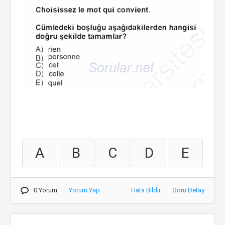
A
B
C
D
E
0 Yorum
Yorum Yap
Hata Bildir
Soru Detay