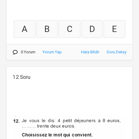
A
B
C
D
E
0 Yorum
Yorum Yap
Hata Bildir
Soru Detay
12.Soru