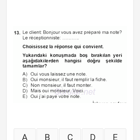
A
B
C
D
E