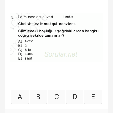
A
B
C
D
E