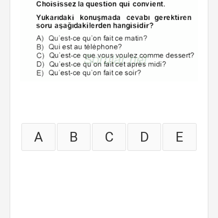
A
B
C
D
E