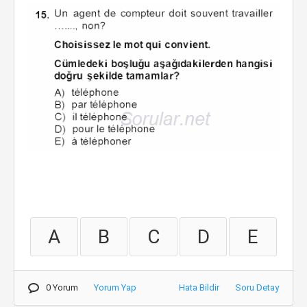
A
B
C
D
E
0 Yorum
Yorum Yap
Hata Bildir
Soru Detay