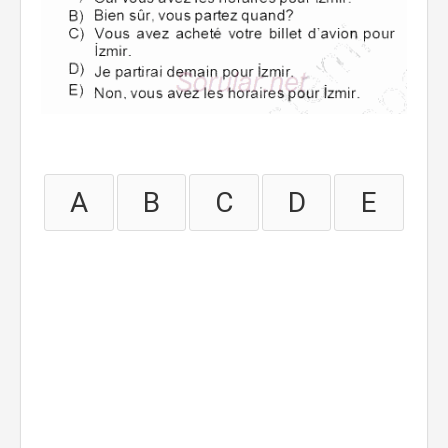
A
B
C
D
E