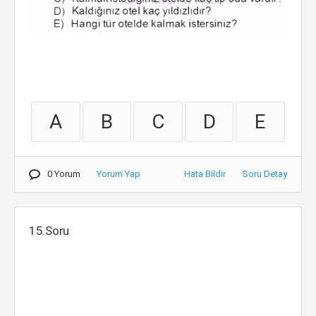
A
B
C
D
E
0 Yorum
Yorum Yap
Hata Bildir
Soru Detay
15.Soru