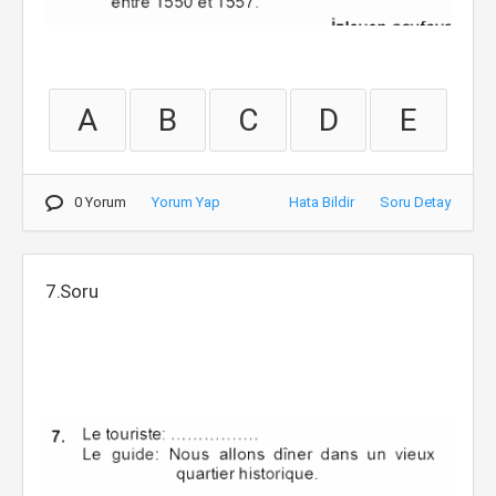
A
B
C
D
E
0 Yorum
Yorum Yap
Hata Bildir
Soru Detay
7.Soru