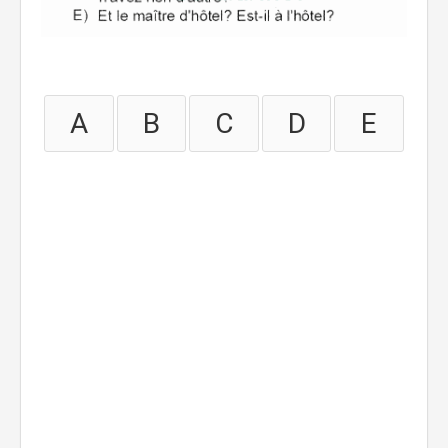
A
B
C
D
E