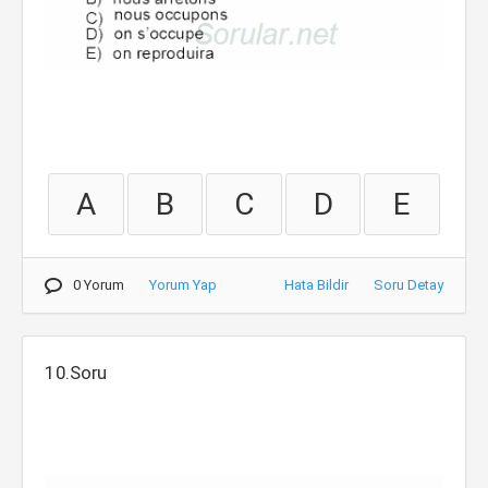
A
B
C
D
E
0 Yorum
Yorum Yap
Hata Bildir
Soru Detay
10.Soru