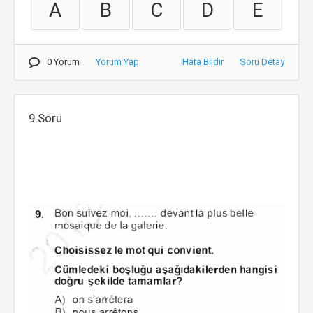
A
B
C
D
E
0 Yorum
Yorum Yap
Hata Bildir
Soru Detay
9.Soru