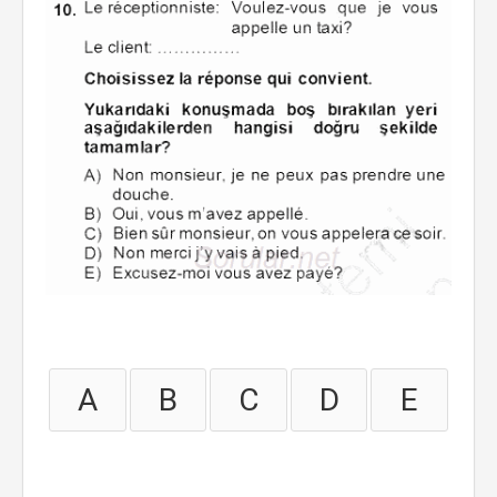
A
B
C
D
E