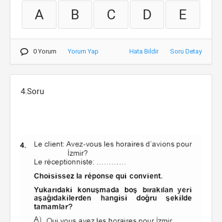
A
B
C
D
E
0 Yorum
Yorum Yap
Hata Bildir
Soru Detay
4.Soru