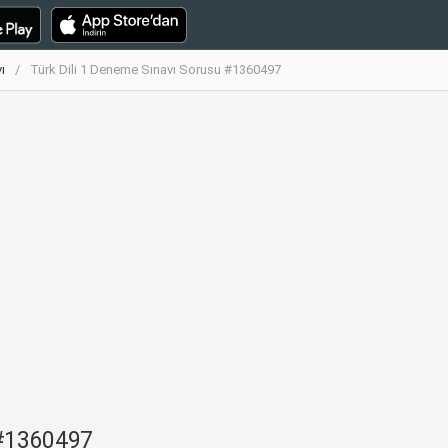
ı
Türk Dili 1 Deneme Sınavı Sorusu #1360497
 #1360497