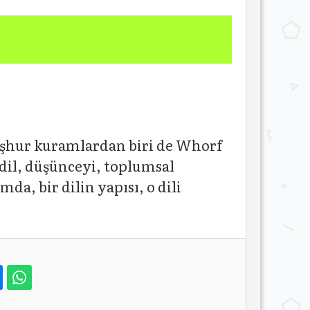
meşhur kuramlardan biri de Whorf
dil, düşünceyi, toplumsal
da, bir dilin yapısı, o dili