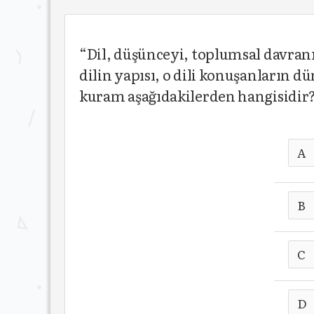
“Dil, düşünceyi, toplumsal davranı
dilin yapısı, o dili konuşanların 
kuram aşağıdakilerden hangisidir
A
B
C
D