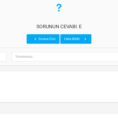
SORUNUN CEVABI: E
Sınava Dön
Hata Bildir