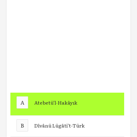
A
Atebetü’l-Hakâyık
B
Dîvânü Lügâti’t-Türk