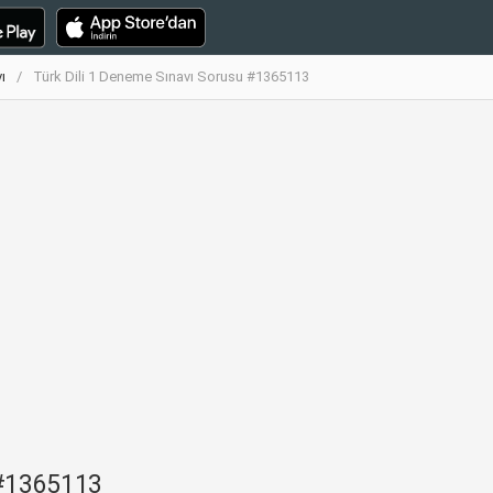
ı
Türk Dili 1 Deneme Sınavı Sorusu #1365113
 #1365113