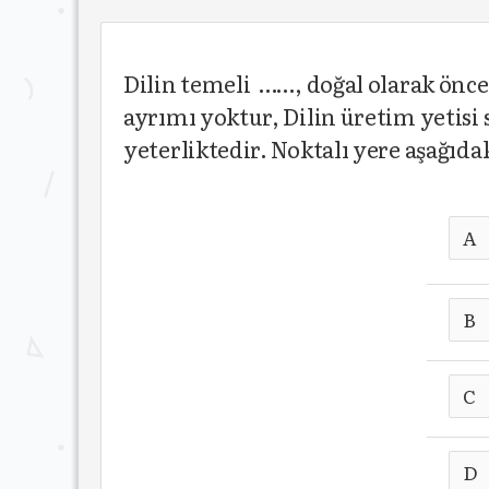
Dilin temeli ……, doğal olarak önceli
ayrımı yoktur, Dilin üretim yetisi 
yeterliktedir. Noktalı yere aşağıd
A
B
C
D