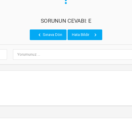
SORUNUN CEVABI: E
Sınava Dön
Hata Bildir