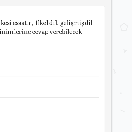
si esastır, İlkel dil, gelişmiş dil
ksinimlerine cevap verebilecek