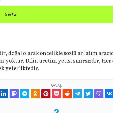
Sestir
stir, doğal olarak öncelikle sözlü anlatım aracıd
rımı yoktur, Dilin üretim yetisi sınırsızdır, He
k yeterliktedir.
PAYLAŞ: