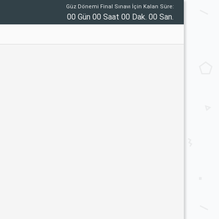
Güz Dönemi Final Sınavı İçin Kalan Süre:
00 Gün 00 Saat 00 Dak. 00 San.