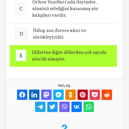
Orhon Yazıtları'nda deyimler,
C
atasözü niteliğini kazanmış söz
kalıpları vardır.
Üslup son derece akıcı ve
D
sürükleyicidir.
Dillerine diğer dillerden çok sayıda
E
sözcük almıştır.
PAYLAŞ: