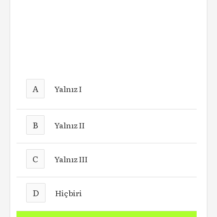
A
Yalnız I
B
Yalnız II
C
Yalnız III
D
Hiçbiri