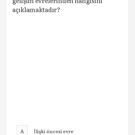
gelişim evrelerinden hangisini
açıklamaktadır?
A
İlişki öncesi evre