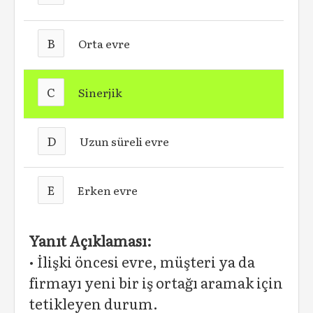
B
Orta evre
C
Sinerjik
D
Uzun süreli evre
E
Erken evre
Yanıt Açıklaması:
• İlişki öncesi evre, müşteri ya da
firmayı yeni bir iş ortağı aramak için
tetikleyen durum.