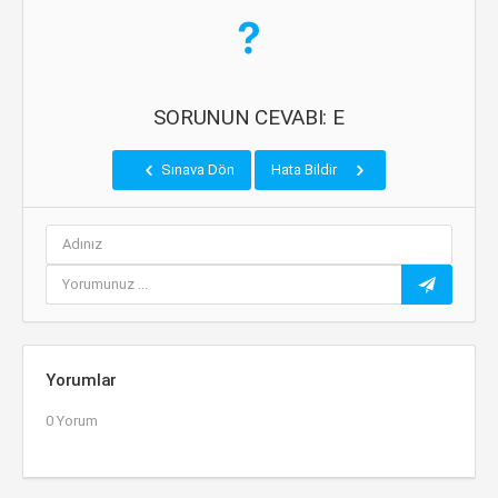
SORUNUN CEVABI: E
Sınava Dön
Hata Bildir
Yorumlar
0 Yorum