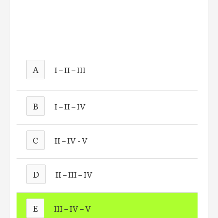
A
I – II – III
B
I – II – IV
C
II – IV - V
D
II – III – IV
E
III – IV – V