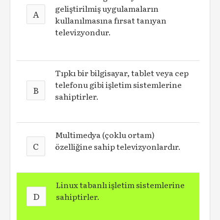
geliştirilmiş uygulamaların
A
kullanılmasına fırsat tanıyan
televizyondur.
Tıpkı bir bilgisayar, tablet veya cep
telefonu gibi işletim sistemlerine
B
sahiptirler.
Multimedya (çoklu ortam)
C
özelliğine sahip televizyonlardır.
Linux tabanlı işletim sistemlerine
D
sahiptirler.