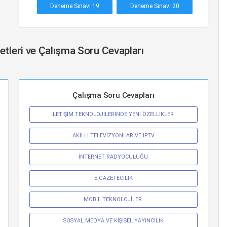
Deneme Sınavı 19
Deneme Sınavı 20
zetleri ve Çalışma Soru Cevapları
Çalışma Soru Cevapları
İLETİŞİM TEKNOLOJİLERİNDE YENİ ÖZELLİKLER 
AKILLI TELEVİZYONLAR VE IPTV
İNTERNET RADYOCULUĞU
E-GAZETECİLİK
MOBİL TEKNOLOJİLER 
SOSYAL MEDYA VE KİŞİSEL YAYINCILIK