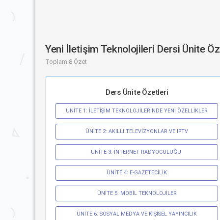
Yeni İletişim Teknolojileri Dersi Ünite Ö
Toplam 8 Özet
Ders Ünite Özetleri
ÜNİTE 1: İLETİŞİM TEKNOLOJİLERİNDE YENİ ÖZELLİKLER
ÜNİTE 2: AKILLI TELEVİZYONLAR VE IPTV
ÜNİTE 3: İNTERNET RADYOCULUĞU 
ÜNİTE 4: E-GAZETECİLİK
ÜNİTE 5: MOBİL TEKNOLOJİLER
ÜNİTE 6: SOSYAL MEDYA VE KİŞİSEL YAYINCILIK