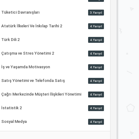
Tüketici Davranışları
3.Yarıyıl
Atatürk İlkeleri Ve İnkılap Tarihi 2
4.Yarıyıl
Türk Dili 2
4.Yarıyıl
Çatışma ve Stres Yönetimi 2
4.Yarıyıl
İş ve Yaşamda Motivasyon
4.Yarıyıl
Satış Yönetimi ve Telefonda Satış
4.Yarıyıl
Çağrı Merkezinde Müşteri İlişkileri Yönetimi
4.Yarıyıl
İstatistik 2
4.Yarıyıl
Sosyal Medya
4.Yarıyıl
...