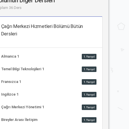
ölümün Diğer Dersleri
plam 36 Ders
Çağrı Merkezi Hizmetleri Bölümü Bütün
Dersleri
Almanca 1
1.Yarıyıl
Temel Bilgi Teknolojileri 1
1.Yarıyıl
Fransızca 1
1.Yarıyıl
Ingilizce 1
1.Yarıyıl
Çağrı Merkezi Yönetimi 1
1.Yarıyıl
Bireyler Arası İletişim
1.Yarıyıl