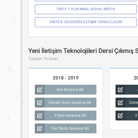
ÜNİTE 7: KURUMSAL SOSYAL MEDYA
ÜNİTE 8: GELECEĞİN İLETİŞİM TEKNOLOJİLERİ
Yeni İletişim Teknolojileri Dersi Çıkmış 
Toplam 15 Sınav
2018 - 2019
2
Ara Sınavına Git
Dönem Sonu Sınavına Git
Döne
3 Ders Sınavına Git
3
Yaz Okulu Sınavına Git