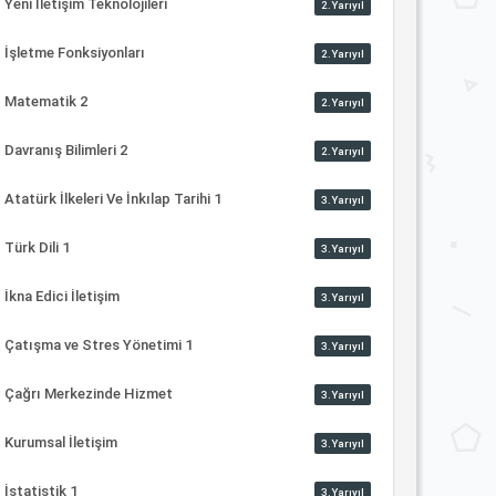
Yeni İletişim Teknolojileri
2.Yarıyıl
İşletme Fonksiyonları
2.Yarıyıl
Matematik 2
2.Yarıyıl
Davranış Bilimleri 2
2.Yarıyıl
Atatürk İlkeleri Ve İnkılap Tarihi 1
3.Yarıyıl
Türk Dili 1
3.Yarıyıl
İkna Edici İletişim
3.Yarıyıl
Çatışma ve Stres Yönetimi 1
3.Yarıyıl
Çağrı Merkezinde Hizmet
3.Yarıyıl
Kurumsal İletişim
3.Yarıyıl
İstatistik 1
3.Yarıyıl