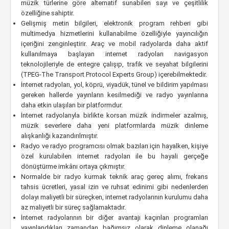
müzik türlerine göre alternatif sunabilen sayı ve çeşitlilik
özelliğine sahiptir.
Gelişmiş metin bilgileri, elektronik program rehberi gibi
multimedya hizmetlerini kullanabilme özelliğiyle yayıncılığın
içeriğini zenginleştirir. Araç ve mobil radyolarda daha aktif
kullanılmaya başlayan internet radyoları navigasyon
teknolojileriyle de entegre çalışıp, trafik ve seyahat bilgilerini
(TPEG-The Transport Protocol Experts Group) içerebilmektedir.
İnternet radyoları, yol, köprü, viyadük, tünel ve bildirim yapılması
gereken hallerde yayınların kesilmediği ve radyo yayınlarına
daha etkin ulaşılan bir platformdur.
İnternet radyolarıyla birlikte korsan müzik indirmeler azalmış,
müzik severlere daha yeni platformlarda müzik dinleme
alışkanlığı kazandırılmıştır.
Radyo ve radyo programcısı olmak bazıları için hayalken, kişiye
özel kurulabilen internet radyoları ile bu hayali gerçeğe
dönüştürme imkânı ortaya çıkmıştır.
Normalde bir radyo kurmak teknik araç gereç alımı, frekans
tahsis ücretleri, yasal izin ve ruhsat edinimi gibi nedenlerden
dolayı maliyetli bir süreçken, internet radyolarının kurulumu daha
az maliyetli bir süreç sağlamaktadır.
İnternet radyolarının bir diğer avantajı kaçırılan programları
yayınlandıkları zamandan bağımsız olarak dinleme olanağı