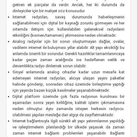
getiren ek parçalar da vardır. Ancak, her iki durumda da
dinleyiciler için bir maliyet söz konusudur.
İnternet radyoları, savaş durumunda haberleşmenin
sağlanabilmesi için dijital bir kaynağı zorunlu görmeyen ve her
ortamda iletişim için kullanılabilen geleneksel radyoların
etkinliğini (kısmen/tamamen) yitirmesine neden olmaktadır.
Analog radyolar için bir sorun oluşturmayan dağlar, ovalar,
vadilerin internet ile buluşması yıllar alabilir. Alt yapı eksikliği bu
anlamda önemli bir sorundur. Gerekli hazırlıklar tamamlanıncaya
kadar geçen zaman aralığında ise hedeflenen netlik ve
devamlılıkta radyo dinlemek sorun olabilir.
Sinyal anlamında analog cihazlar kadar uzun mesafe kat
edemeyen internet radyoları, alıcıya ulaşan yayını paketler
halinde gönderip, sonradan cihaz üzerinde birleştirme yaptığı
için yayında bazen küçük kesilmeler yaşanabilmektedir.
Dijital platform üzerinde çok fazla radyonun kurulması bir
aşamadan sonra yayın kirliliğine, kaliteli işlerin çıkmamasına
neden olmuştur. Aynı zamanda isteyen herkesin radyocu
olabilmesi yapılan mesleğe dair algıyı da zayıflatmaktadır.
İnternet bağlantısıyla ilgili sürekli alt yapı yatırımlarının yapıldığı
ve iyileştirmelerin planlandığı bir ülkede yaşasak da zaman
zaman internet bağlantı problemleri yaşanabilir. Bağlantı