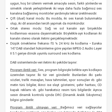
uygun, hoş bir izlenim vermek amacıyla sesin, farklı yönlerde ve
simetrik olarak yerleştirilerek iki veya daha fazla bağımsız ses
kanalına bağlanmış monitörler yardımıyla tekrar üretilmesidir.
Çift (dual) kanal modu: Bu modda, iki ses kanalı bulunmakta
olup, iki dil arasından tercih yapmak da mümkündür.
Ortak stereo modu: Sağ ve sol kanalın ayrı birşekilde
kodlanması esasına dayanmaktadır. Böylelikle ayrı kodlanan iki
kanalın stereo olarak iletimi gerçekleşmektedir.
Düşük örnekleme frekansı fS ¼ 24 kHz ile kodlama • Eureka
147 DAB standart hükümlerine göre yapılan MPEG-2 Audio Layer
II 5.1 geriye dönük uyumlu surround ses kodlama.
DAB sistemlerinde veri iletimi iki şekilde taşınır:
Program ilintili veri:
Ses, program bilgisiyle birlikte aynı kodlayıcı
üzerinden taşınır. İki tür veri gönderilir. Bunlardan ilki şarkı
sözleri, trafik mesajları, hava tahminleri, spor sonuçları vb. gibi
metin türü bilgiler, ikinci ise slayt gösterimi, şehir haritası, CD
kapak reklamı vb. gibi hareketsiz resim türü bilgilerdir. Ayrıca
sesin dinamik kontrolü içinde DRC (Dinamik Aralık Sıkıştırma)
bilgisi gönderilir.
Program ilintili olmayan veri:
Bağımsız veri sağlayıcılar