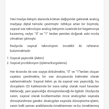
Yeni medya iletişim alanında kökten değişimler getirerek analog
medyayı dijital temsile çevirmiştir. Gittikçe artan bir biçimde,
sayısal ses teknolojisi analog iletişimin üzerinde bir hegemonya
kazanmış, radyo “0” ve “1” lerden yeniden doğarak eski moda
olmaktan çıkmıştır.
Radyoda sayısal teknolojinin öncelikli iki referansı
bulunmaktadır:
Sayısal yayıncılık (iletim)
Sayısal prodüksiyon (işleme/kurgulama).
Her ikisinde de ses sayıya dökülmekte, “0” ve “1”lerden oluşan
sayılara çevrilmekte, bir ses dosyasında kelimeler olarak
saklanmaktadır. Sayısal iletim ya da sayısal ses yayıncılığı, bu
dosyaların CD kalitesinde bir sese sahip olarak nasıl havadan
iletileceği, yani yayıncılığa dönüştürüleceği ile ilgilidir. Stüdyoda
sesin, sayısal olarak kodlanmadan önce analogdan sayısala
dönüştürülmesi gerekir. Analogdan sayısala dönüştürme işlemi,
sesin belli zaman aralıklarında örneklenmesi ve bu örneklenmiş