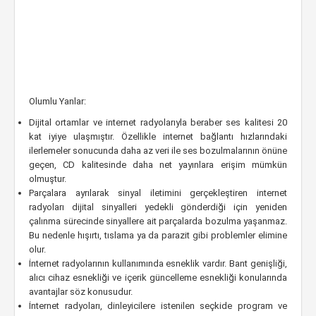
Olumlu Yanlar:
Dijital ortamlar ve internet radyolarıyla beraber ses kalitesi 20
kat iyiye ulaşmıştır. Özellikle internet bağlantı hızlarındaki
ilerlemeler sonucunda daha az veri ile ses bozulmalarının önüne
geçen, CD kalitesinde daha net yayınlara erişim mümkün
olmuştur.
Parçalara ayrılarak sinyal iletimini gerçekleştiren internet
radyoları dijital sinyalleri yedekli gönderdiği için yeniden
çalınma sürecinde sinyallere ait parçalarda bozulma yaşanmaz.
Bu nedenle hışırtı, tıslama ya da parazit gibi problemler elimine
olur.
İnternet radyolarının kullanımında esneklik vardır. Bant genişliği,
alıcı cihaz esnekliği ve içerik güncelleme esnekliği konularında
avantajlar söz konusudur.
İnternet radyoları, dinleyicilere istenilen seçkide program ve