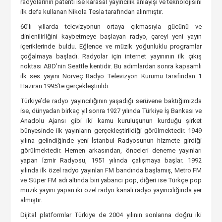
radyolarının patenti ise karasal yayıncılık anlayışı ve teknolojisini
ilk defa kullanan Nikola Tesla tarafından alınmıştır.
60’lı yıllarda televizyonun ortaya çıkmasıyla gücünü ve
dinlenilirliğini kaybetmeye başlayan radyo, çareyi yeni yayın
içeriklerinde buldu. Eğlence ve müzik yoğunluklu programlar
çoğalmaya başladı. Radyolar için internet yayınının ilk çıkış
noktası ABD’nin Seattle kentidir. Bu adımlardan sonra kapsamlı
ilk ses yayını Norveç Radyo Televizyon Kurumu tarafından 1
Haziran 1995’te gerçekleştirildi.
Türkiye’de radyo yayıncılığının yaşadığı serüvene baktığımızda
ise, dünyadan birkaç yıl sonra 1927 yılında Türkiye İş Bankası ve
Anadolu Ajansı gibi iki kamu kuruluşunun kurduğu şirket
bünyesinde ilk yayınların gerçekleştirildiği görülmektedir. 1949
yılına gelindiğinde yeni İstanbul Radyosunun hizmete girdiği
görülmektedir. Hemen arkasından, önceleri deneme yayınları
yapan İzmir Radyosu, 1951 yılında çalışmaya başlar. 1992
yılında ilk özel radyo yayınları FM bandında başlamış, Metro FM
ve Süper FM adı altında biri yabancı pop, diğeri ise Türkçe pop
müzik yayını yapan iki özel radyo kanalı radyo yayıncılığında yer
almıştır.
Dijital platformlar Türkiye de 2004 yılının sonlarına doğru iki