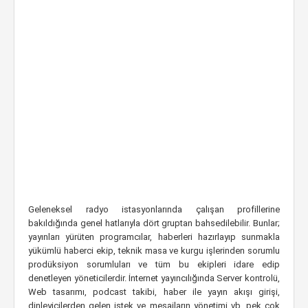
Geleneksel radyo istasyonlarında çalışan profillerine
bakıldığında genel hatlarıyla dört gruptan bahsedilebilir. Bunlar;
yayınları yürüten programcılar, haberleri hazırlayıp sunmakla
yükümlü haberci ekip, teknik masa ve kurgu işlerinden sorumlu
prodüksiyon sorumluları ve tüm bu ekipleri idare edip
denetleyen yöneticilerdir. İnternet yayıncılığında Server kontrolü,
Web tasarımı, podcast takibi, haber ile yayın akışı girişi,
dinleyicilerden gelen istek ve mesajların yönetimi vb. pek çok