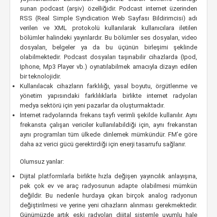
sunan podcast (arşiv) özelliğidir. Podcast internet üzerinden
RSS (Real Simple Syndication Web Sayfası Bildirimcisi) adı
verilen ve XML protokolü kullanılarak kullanıcılara iletilen
bölümler halindeki yayınlardır. Bu bölümler ses dosyaları, video
dosyaları, belgeler ya da bu üçünün birleşimi şeklinde
olabilmektedir. Podcast dosyaları taşınabilir cihazlarda (Ipod,
Iphone, Mp3 Player vb.) oynatılabilmek amacıyla dizayn edilen
bir teknolojidir.
Kullanılacak cihazların farklılığı, yasal boyutu, örgütlenme ve
yönetim yapısındaki farklılıklarla birlikte internet radyoları
medya sektörü için yeni pazarlar da oluşturmaktadır.
İnternet radyolarında frekans tayfı verimli şekilde kullanılır. Aynı
frekansta çalışan vericiler kullanılabildiği için, aynı frekanstan
aynı programları tüm ülkede dinlemek mümkündür. FM’e göre
daha az verici gücü gerektirdiği için enerji tasarrufu sağlanır.
Olumsuz yanlar:
Dijital platformlarla birlikte hızla değişen yayıncılık anlayışına,
pek çok ev ve araç radyosunun adapte olabilmesi mümkün
değildir. Bu nedenle hurdaya çıkan birçok analog radyonun
değiştirilmesi ve yerine yeni cihazların alınması gerekmektedir.
Günümüzde artık eski radyoları dijital sistemle uyumlu hale