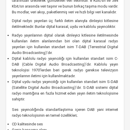
tarafından üretilerek gönderilen veri iletimidir. 8 Kbit/sn ile 384
Kbit/sn arasında veri taşınır ve bunun birkaç taşıma modu vardır.
Bu modlar, veri akışı, paketlenmiş veri ve hızlı bilgi veri kanalıdır.
Dijital radyo yayınları üç farklı iletim alanıyla dinleyici kitlesine
iletilmektedir. Bunlar dijital karasal, uydu ve kablolu yayıncılıktır.
Radyo yayınlarının dijital olarak dinleyici kitlesine iletilmesinde
kullanılan iletim alanlarından biri olan dijital karasal radyo
yayınları için kullanılan standart isim T-DAB (Terrestrial Digital
Audio Broadcasting)’dır.
Dijital kablolu radyo yayıncılığı için kullanılan standart isim C-
DAB (Cable Digital Audio Broadcasting)’dır. Kablolu yayın
teknolojisi 1970’lerden beri gerek radyo gerekse televizyon
yayınlarının iletimi için kullanılmaktadır.
Dijital uydu radyo yayıncılığı için kullanılan standart isim S-DAB
(Satellite Digital Audio Broadcasting)’dır. S-DAB sistemi dijital
radyo mantığına en fazla hizmet eden yayın iletim teknolojisine
sahiptir.
Ses yayıncılığında standartlaştırma içeren DAB yani internet
radyo teknolojisinin en temel özellikleri;
CD kalitesinde ses
Geniş kapsama alanı