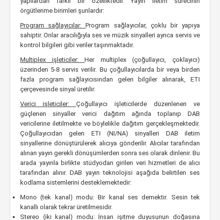
yapılardan farklı bir özelliktedir. Yayın iletim sürecinin
örgütlenme birimleri şunlardır:
Program sağlayıcılar:
Program sağlayıcılar, çoklu bir yapıya
sahiptir. Onlar aracılığıyla ses ve müzik sinyalleri ayrıca servis ve
kontrol bilgileri gibi veriler taşınmaktadır.
Multiplex işleticiler:
Her multiplex (çoğullayıcı, çoklayıcı)
üzerinden 5-8 servis verilir. Bu çoğullayıcılarda bir veya birden
fazla program sağlayıcısından gelen bilgiler alınarak, ETI
çerçevesinde sinyal üretilir.
Verici işleticiler:
Çoğullayıcı işleticilerde düzenlenen ve
güçlenen sinyaller verici dağıtım ağında toplanıp DAB
vericilerine iletilmekte ve böylelikle dağıtım gerçekleşmektedir.
Çoğullayıcıdan gelen ETI (NI/NA) sinyalleri DAB iletim
sinyallerine dönüştürülerek alıcıya gönderilir. Alıcılar tarafından
alınan yayın gerekli dönüşümlerden sonra ses olarak dinlenir. Bu
arada yayınla birlikte stüdyodan girilen veri hizmetleri de alıcı
tarafından alınır. DAB yayın teknolojisi aşağıda belirtilen ses
kodlama sistemlerini desteklemektedir:
Mono (tek kanal) modu: Bir kanal ses demektir. Sesin tek
kanallı olarak tekrar üretilmesidir.
Stereo (iki kanal) modu: İnsan işitme duyusunun doğasına