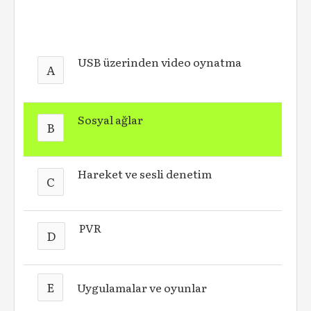
USB üzerinden video oynatma
A
Sosyal ağlar
B
Hareket ve sesli denetim
C
PVR
D
E
Uygulamalar ve oyunlar