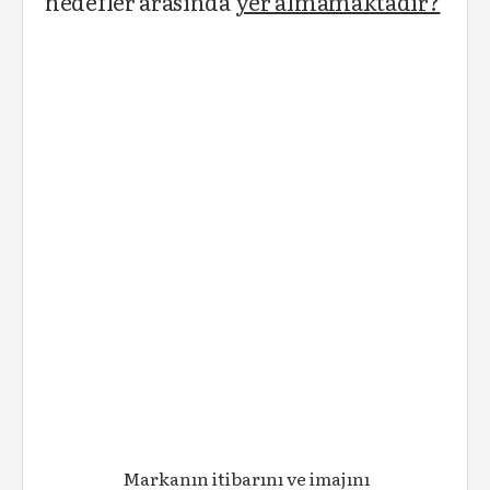
hedefler arasında
yer almamaktadır?
Markanın itibarını ve imajını