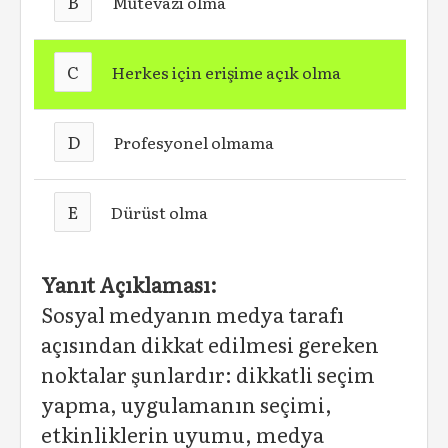
B
Mütevazi olma
C
Herkes için erişime açık olma
D
Profesyonel olmama
E
Dürüst olma
Yanıt Açıklaması:
Sosyal medyanın medya tarafı
açısından dikkat edilmesi gereken
noktalar şunlardır: dikkatli seçim
yapma, uygulamanın seçimi,
etkinliklerin uyumu, medya