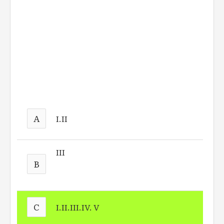
A
I.II
III
B
C
I.II.III.IV. V