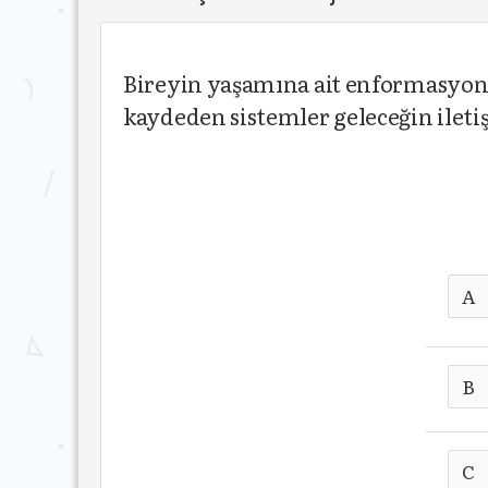
Bireyin yaşamına ait enformasyonu
kaydeden sistemler geleceğin ile
A
B
C