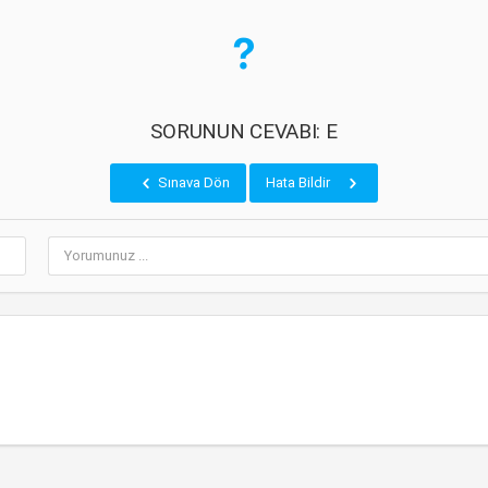
SORUNUN CEVABI: E
Sınava Dön
Hata Bildir