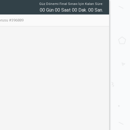
Güz Dönemi Final Sınavı İçin Kalan Süre:
00 Gün 00 Saat 00 Dak. 00 San.
Sorusu #396889