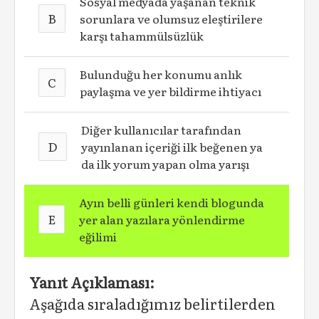
Sosyal medyada yaşanan teknik
B
sorunlara ve olumsuz eleştirilere
karşı tahammülsüzlük
Bulunduğu her konumu anlık
C
paylaşma ve yer bildirme ihtiyacı
Diğer kullanıcılar tarafından
D
yayınlanan içeriği ilk beğenen ya
da ilk yorum yapan olma yarışı
Ayın belli günleri kendi blogunda
E
yer alan yazılara yönlendirme
eğilimi
Yanıt Açıklaması:
Aşağıda sıraladığımız belirtilerden