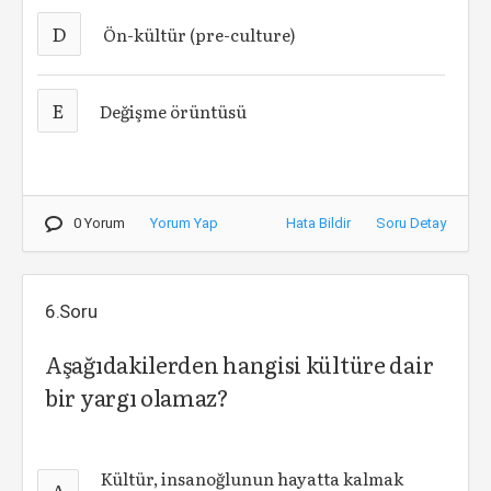
D
Ön-kültür (pre-culture)
E
Değişme örüntüsü
0 Yorum
Yorum Yap
Hata Bildir
Soru Detay
6.Soru
Aşağıdakilerden hangisi kültüre dair
bir yargı olamaz?
Kültür, insanoğlunun hayatta kalmak
A