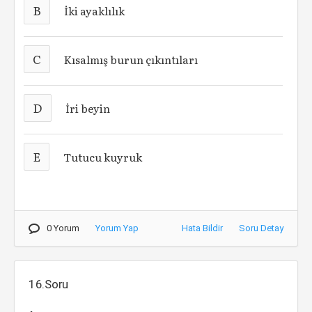
B
İki ayaklılık
C
Kısalmış burun çıkıntıları
D
İri beyin
E
Tutucu kuyruk
0 Yorum
Yorum Yap
Hata Bildir
Soru Detay
16.Soru