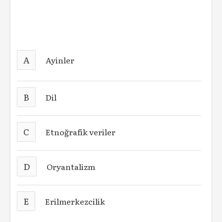
A
Ayinler
B
Dil
C
Etnoğrafik veriler
D
Oryantalizm
E
Erilmerkezcilik