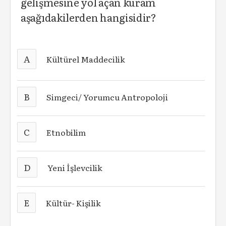
gelişmesine yol açan kuram
aşağıdakilerden hangisidir?
A
Kültürel Maddecilik
B
Simgeci/ Yorumcu Antropoloji
C
Etnobilim
D
Yeni İşlevcilik
E
Kültür- Kişilik