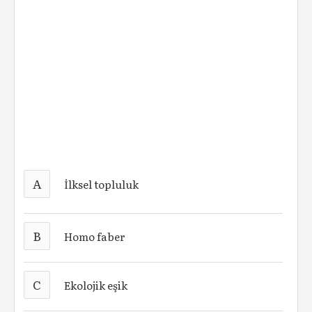
A
İlksel topluluk
B
Homo faber
C
Ekolojik eşik