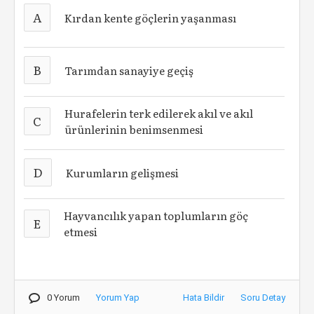
A
Kırdan kente göçlerin yaşanması
B
Tarımdan sanayiye geçiş
Hurafelerin terk edilerek akıl ve akıl
C
ürünlerinin benimsenmesi
D
Kurumların gelişmesi
Hayvancılık yapan toplumların göç
E
etmesi
0 Yorum
Yorum Yap
Hata Bildir
Soru Detay