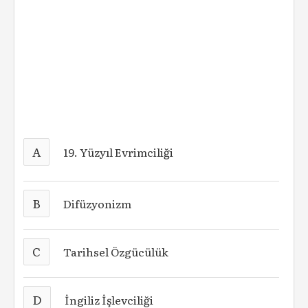
A
19. Yüzyıl Evrimciliği
B
Difüzyonizm
C
Tarihsel Özgücülük
D
İngiliz İşlevciliği