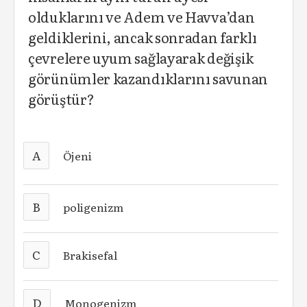
olduklarını ve Adem ve Havva’dan
geldiklerini, ancak sonradan farklı
çevrelere uyum sağlayarak değişik
görünümler kazandıklarını savunan
görüştür?
A
Öjeni
B
poligenizm
C
Brakisefal
D
Monogenizm