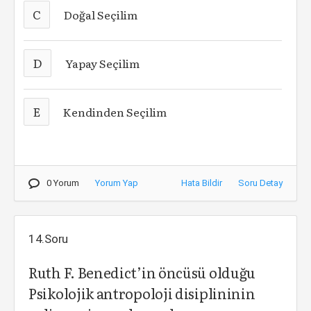
C
Doğal Seçilim
D
Yapay Seçilim
E
Kendinden Seçilim
0 Yorum
Yorum Yap
Hata Bildir
Soru Detay
14.Soru
Ruth F. Benedict’in öncüsü olduğu
Psikolojik antropoloji disiplininin