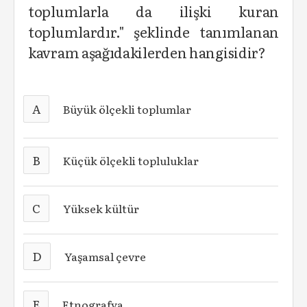
toplumlarla da ilişki kuran
toplumlardır." şeklinde tanımlanan
kavram aşağıdakilerden hangisidir?
A
Büyük ölçekli toplumlar
B
Küçük ölçekli topluluklar
C
Yüksek kültür
D
Yaşamsal çevre
E
Etnografya