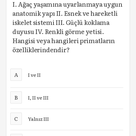
I. Ağaç yaşamına uyarlanmaya uygun
anatomik yapı II. Esnek ve hareketli
iskelet sistemi III. Güçlü koklama
duyusu IV. Renkli görme yetisi.
Hangisi veya hangileri primatların
özelliklerindendir?
A
I ve II
B
I, II ve III
C
Yalnız III