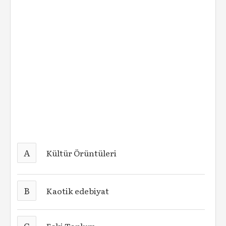
A
Kültür Örüntüleri
B
Kaotik edebiyat
C