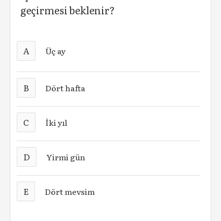
geçirmesi beklenir?
A
Üç ay
B
Dört hafta
C
İki yıl
D
Yirmi gün
E
Dört mevsim