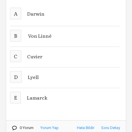
A
Darwin
B
Von Linné
C
Cuvier
D
Lyell
E
Lamarck
0 Yorum
Yorum Yap
Hata Bildir
Soru Detay