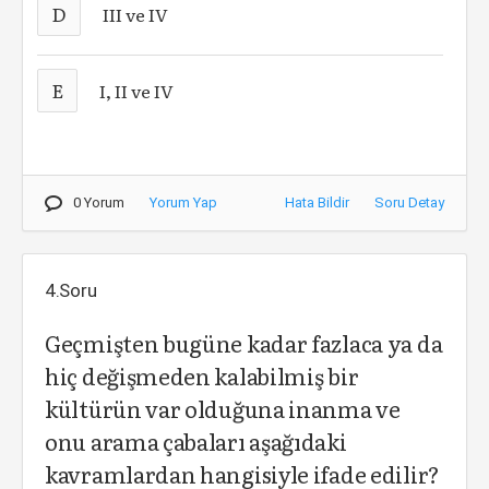
D
III ve IV
E
I, II ve IV
0 Yorum
Yorum Yap
Hata Bildir
Soru Detay
4.Soru
Geçmişten bugüne kadar fazlaca ya da
hiç değişmeden kalabilmiş bir
kültürün var olduğuna inanma ve
onu arama çabaları aşağıdaki
kavramlardan hangisiyle ifade edilir?