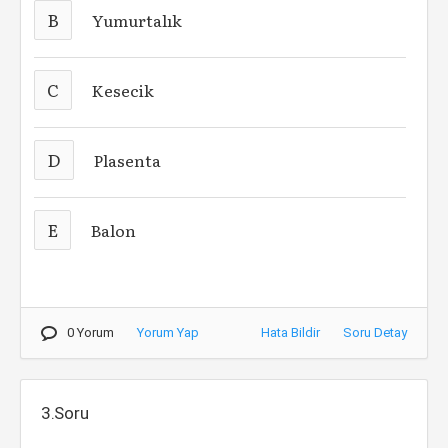
B
Yumurtalık
C
Kesecik
D
Plasenta
E
Balon
0 Yorum
Yorum Yap
Hata Bildir
Soru Detay
3.Soru