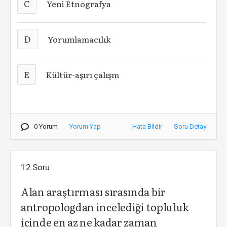
C
Yeni Etnografya
D
Yorumlamacılık
E
Kültür-aşırı çalışm
0 Yorum
Yorum Yap
Hata Bildir
Soru Detay
12.Soru
Alan araştırması sırasında bir
antropologdan incelediği topluluk
içinde en az ne kadar zaman