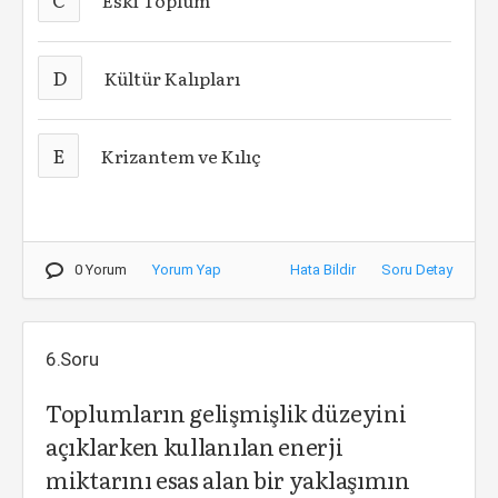
Eski Toplum
D
Kültür Kalıpları
E
Krizantem ve Kılıç
0 Yorum
Yorum Yap
Hata Bildir
Soru Detay
6.Soru
Toplumların gelişmişlik düzeyini
açıklarken kullanılan enerji
miktarını esas alan bir yaklaşımın