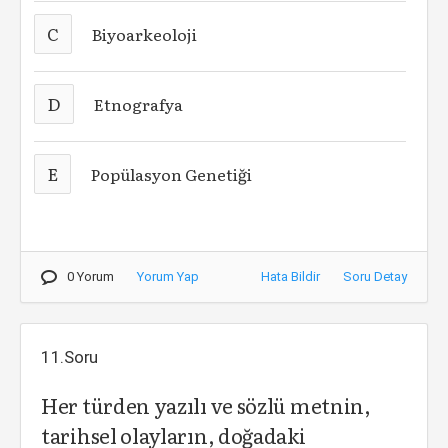
C
Biyoarkeoloji
D
Etnografya
E
Popülasyon Genetiği
0 Yorum
Yorum Yap
Hata Bildir
Soru Detay
11.Soru
Her türden yazılı ve sözlü metnin,
tarihsel olayların, doğadaki