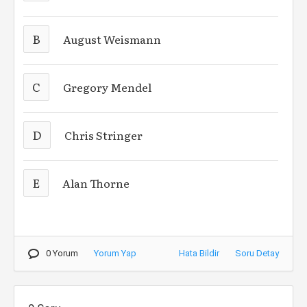
B
August Weismann
C
Gregory Mendel
D
Chris Stringer
E
Alan Thorne
0 Yorum
Yorum Yap
Hata Bildir
Soru Detay