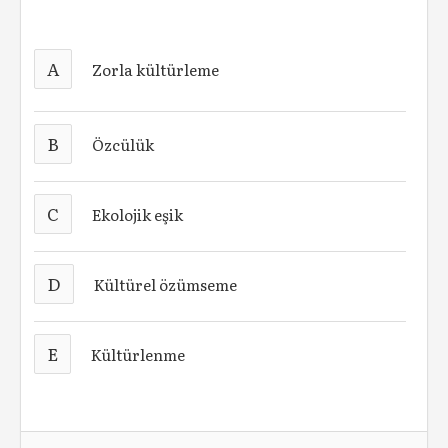
A
Zorla kültürleme
B
Özcülük
C
Ekolojik eşik
D
Kültürel özümseme
E
Kültürlenme