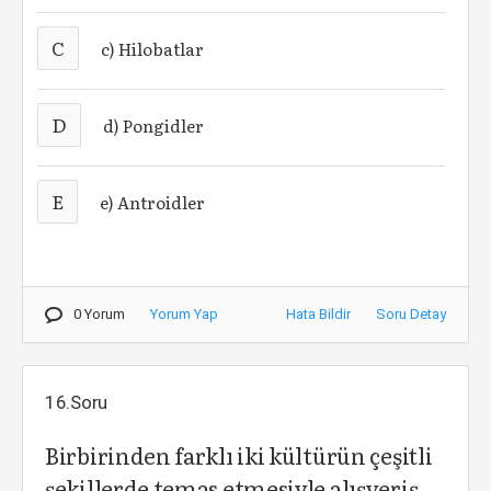
C
c) Hilobatlar
D
d) Pongidler
E
e) Antroidler
0 Yorum
Yorum Yap
Hata Bildir
Soru Detay
16.Soru
Birbirinden farklı iki kültürün çeşitli
şekillerde temas etmesiyle alışveriş