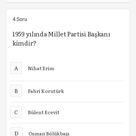
4.Soru
1959 yılında Millet Partisi Başkanı
kimdir?
A
Nihat Erim
B
Fahri Korutürk
C
Bülent Ecevit
D
Osman Bölükbaşı