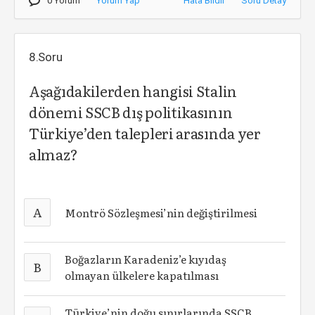
0 Yorum
Yorum Yap
Hata Bildir
Soru Detay
8.Soru
Aşağıdakilerden hangisi Stalin
dönemi SSCB dış politikasının
Türkiye’den talepleri arasında yer
almaz?
A
Montrö Sözleşmesi’nin değiştirilmesi
Boğazların Karadeniz’e kıyıdaş
B
olmayan ülkelere kapatılması
Türkiye’nin doğu sınırlarında SSCB