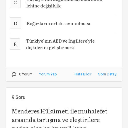
C
lehine değişiklik
D
Boğazların ortak savunulması
Türkiye’nin ABD ve İngiltere’yle
E
ilişkilerini geliştirmesi
0 Yorum
Yorum Yap
Hata Bildir
Soru Detay
9.Soru
Menderes Hükümeti ile muhalefet
arasında tartışma ve eleştirilere