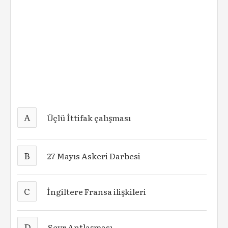
A
Üçlü İttifak çalışması
B
27 Mayıs Askeri Darbesi
C
İngiltere Fransa ilişkileri
D
Sevr Antlaşması