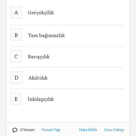
A
Gerçekçilik
B
Tam bağımsızlık
C
Barışçılık
D
Akılcılık
E
İnkılapçılık
0 Yorum
Yorum Yap
Hata Bildir
Soru Detay