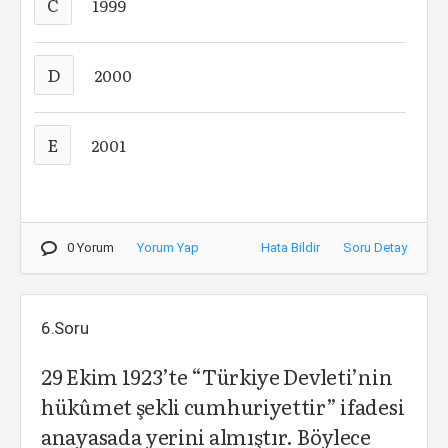
C
1999
D
2000
E
2001
0 Yorum
Yorum Yap
Hata Bildir
Soru Detay
6.Soru
29 Ekim 1923’te “Türkiye Devleti’nin
hükûmet şekli cumhuriyettir” ifadesi
anayasada yerini almıştır. Böylece