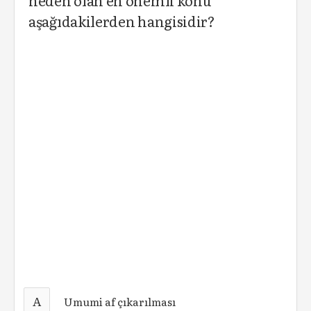
neden olan en önemli konu
aşağıdakilerden hangisidir?
A
Umumi af çıkarılması