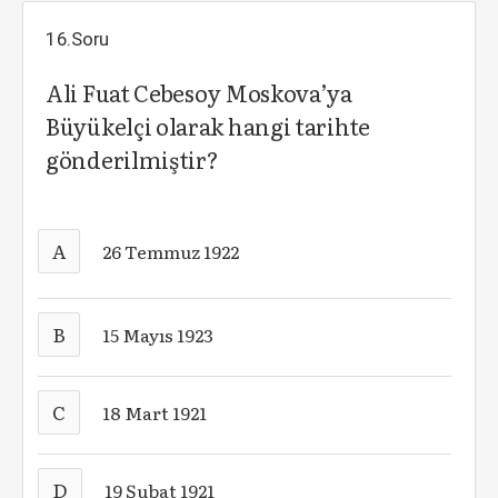
16.Soru
Ali Fuat Cebesoy Moskova’ya
Büyükelçi olarak hangi tarihte
gönderilmiştir?
A
26 Temmuz 1922
B
15 Mayıs 1923
C
18 Mart 1921
D
19 Şubat 1921