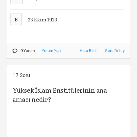
E
23 Ekim 1923
0 Yorum
Yorum Yap
Hata Bildir
Soru Detay
17.Soru
Yüksek İslam Enstitülerinin ana
amacı nedir?