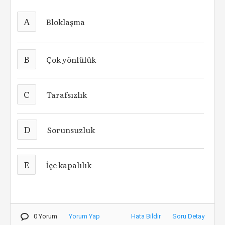
A
Bloklaşma
B
Çok yönlülük
C
Tarafsızlık
D
Sorunsuzluk
E
İçe kapalılık
0 Yorum
Yorum Yap
Hata Bildir
Soru Detay