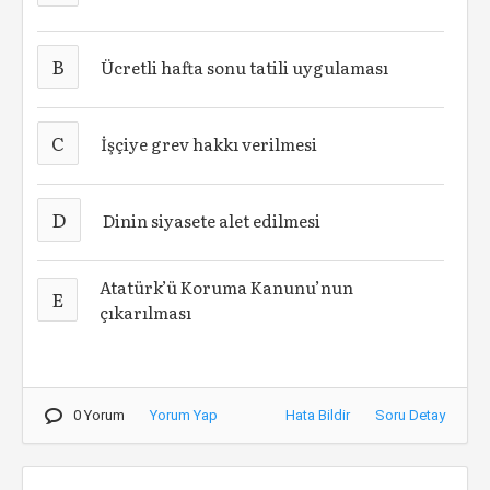
B
Ücretli hafta sonu tatili uygulaması
C
İşçiye grev hakkı verilmesi
D
Dinin siyasete alet edilmesi
Atatürk’ü Koruma Kanunu’nun
E
çıkarılması
0 Yorum
Yorum Yap
Hata Bildir
Soru Detay