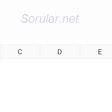
C
D
E