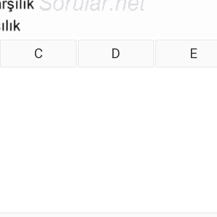
C
D
E