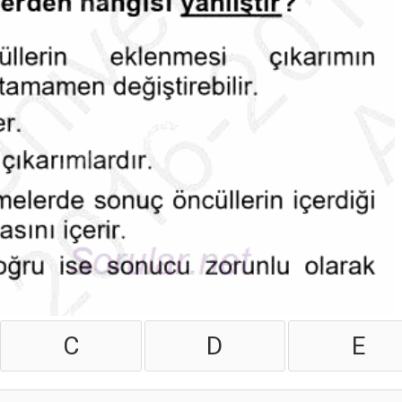
C
D
E