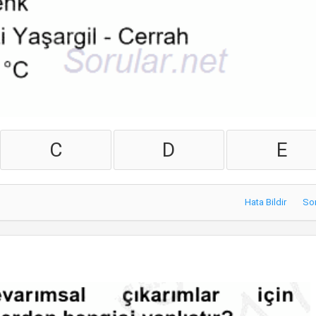
C
D
E
Hata Bildir
So