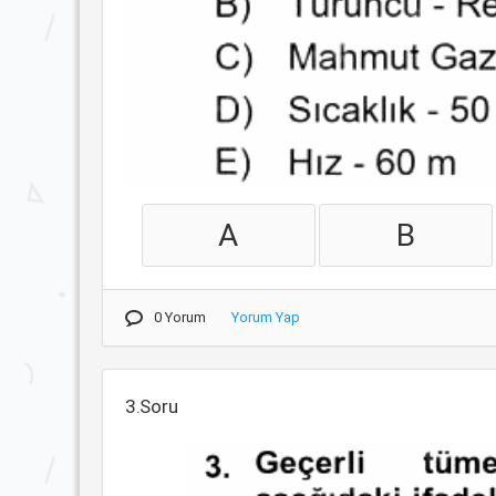
A
B
0 Yorum
Yorum Yap
3.Soru