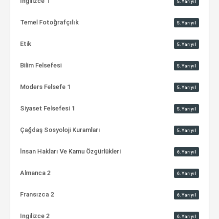
Ingilizce 1
5.Yarıyıl
Temel Fotoğrafçılık
5.Yarıyıl
Etik
5.Yarıyıl
Bilim Felsefesi
5.Yarıyıl
Moders Felsefe 1
5.Yarıyıl
Siyaset Felsefesi 1
5.Yarıyıl
Çağdaş Sosyoloji Kuramları
5.Yarıyıl
İnsan Hakları Ve Kamu Özgürlükleri
6.Yarıyıl
Almanca 2
6.Yarıyıl
Fransızca 2
6.Yarıyıl
Ingilizce 2
6.Yarıyıl