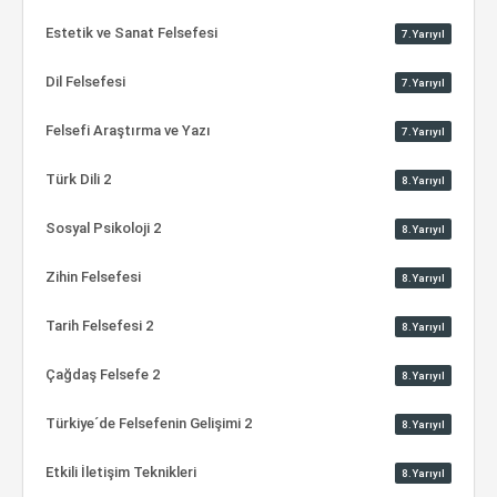
Estetik ve Sanat Felsefesi
7.Yarıyıl
Dil Felsefesi
7.Yarıyıl
Felsefi Araştırma ve Yazı
7.Yarıyıl
Türk Dili 2
8.Yarıyıl
Sosyal Psikoloji 2
8.Yarıyıl
Zihin Felsefesi
8.Yarıyıl
Tarih Felsefesi 2
8.Yarıyıl
Çağdaş Felsefe 2
8.Yarıyıl
Türkiye´de Felsefenin Gelişimi 2
8.Yarıyıl
Etkili İletişim Teknikleri
8.Yarıyıl