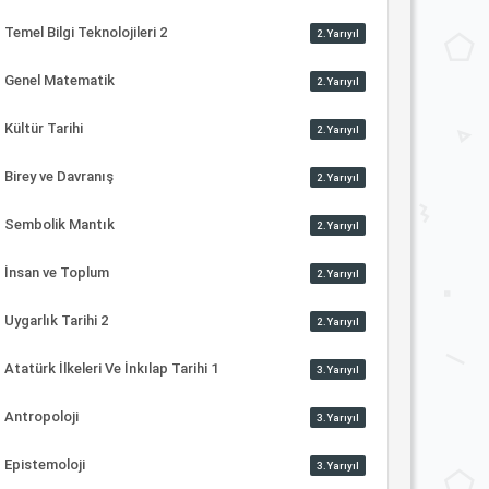
Temel Bilgi Teknolojileri 2
2.Yarıyıl
Genel Matematik
2.Yarıyıl
Kültür Tarihi
2.Yarıyıl
Birey ve Davranış
2.Yarıyıl
Sembolik Mantık
2.Yarıyıl
İnsan ve Toplum
2.Yarıyıl
Uygarlık Tarihi 2
2.Yarıyıl
Atatürk İlkeleri Ve İnkılap Tarihi 1
3.Yarıyıl
Antropoloji
3.Yarıyıl
Epistemoloji
3.Yarıyıl