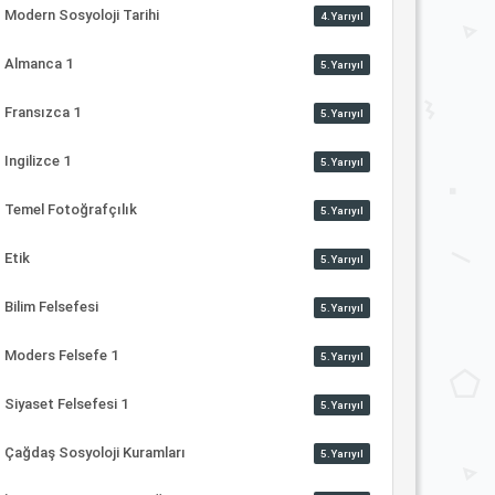
Modern Sosyoloji Tarihi
4.Yarıyıl
Almanca 1
5.Yarıyıl
Fransızca 1
5.Yarıyıl
Ingilizce 1
5.Yarıyıl
Temel Fotoğrafçılık
5.Yarıyıl
Etik
5.Yarıyıl
Bilim Felsefesi
5.Yarıyıl
Moders Felsefe 1
5.Yarıyıl
Siyaset Felsefesi 1
5.Yarıyıl
Çağdaş Sosyoloji Kuramları
5.Yarıyıl