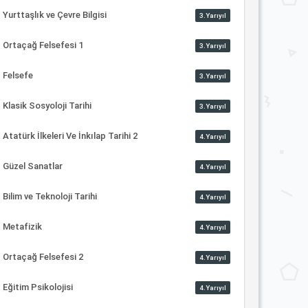
Yurttaşlık ve Çevre Bilgisi
3.Yarıyıl
Ortaçağ Felsefesi 1
3.Yarıyıl
Felsefe
3.Yarıyıl
Klasik Sosyoloji Tarihi
3.Yarıyıl
Atatürk İlkeleri Ve İnkılap Tarihi 2
4.Yarıyıl
Güzel Sanatlar
4.Yarıyıl
Bilim ve Teknoloji Tarihi
4.Yarıyıl
Metafizik
4.Yarıyıl
Ortaçağ Felsefesi 2
4.Yarıyıl
Eğitim Psikolojisi
4.Yarıyıl