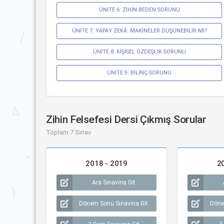
ÜNİTE 6: ZİHİN BEDEN SORUNU
ÜNİTE 7: YAPAY ZEKÂ: MAKİNELER DÜŞÜNEBİLİR Mİ?
ÜNİTE 8: KİŞİSEL ÖZDEŞLİK SORUNU
ÜNİTE 9: BİLİNÇ SORUNU
Zihin Felsefesi Dersi Çıkmış Sorular
Toplam 7 Sınav
2018 - 2019
2
Ara Sınavına Git
Dönem Sonu Sınavına Git
Döne