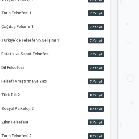
Tarih Felsefesi 1
7.Yarıyıl
Çağdaş Felsefe 1
7.Yarıyıl
Türkiye´de Felsefenin Gelişimi 1
7.Yarıyıl
Estetik ve Sanat Felsefesi
7.Yarıyıl
Dil Felsefesi
7.Yarıyıl
Felsefi Araştırma ve Yazı
7.Yarıyıl
Türk Dili 2
8.Yarıyıl
Sosyal Psikoloji 2
8.Yarıyıl
Zihin Felsefesi
8.Yarıyıl
Tarih Felsefesi 2
8.Yarıyıl