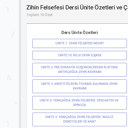
Zihin Felsefesi Dersi Ünite Özetleri ve 
Toplam 10 Özet
Ders Ünite Özetleri
ÜNİTE 1: ZİHİN FELSEFESİ NEDİR?
ÜNİTE 10: BİLGİ ZİHİN İLİŞKİSİ
ÜNİTE 2: PRE SOKRATİK DÜŞÜNÜRLERDEN PLATON’A 
ANTİKÇAĞDA ZİHİN KAVRAMI
ÜNİTE 3: ARİSTOTELES’İN THOMAS AQUİNAS’A ZİHİN 
KAVRAMI
ÜNİTE 4: YENİÇAĞDA ZİHİN FELSEFESİ: DESCARTES VE 
SPİNOZA
ÜNİTE 5: YENİÇAĞDA ZİHİN FELSEFESİ: İNGİLİZ 
DENEYCİLERİ VE KANT