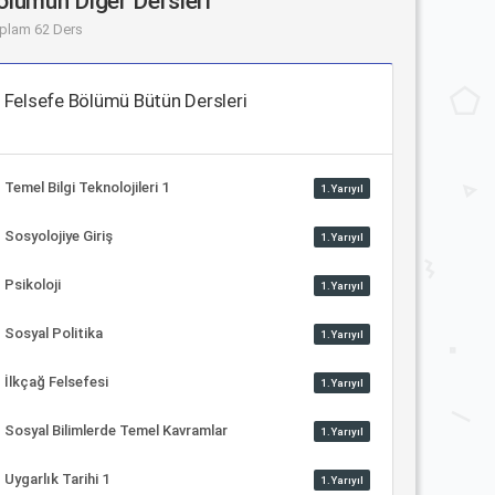
ölümün Diğer Dersleri
plam 62 Ders
Felsefe Bölümü Bütün Dersleri
Temel Bilgi Teknolojileri 1
1.Yarıyıl
Sosyolojiye Giriş
1.Yarıyıl
Psikoloji
1.Yarıyıl
Sosyal Politika
1.Yarıyıl
İlkçağ Felsefesi
1.Yarıyıl
Sosyal Bilimlerde Temel Kavramlar
1.Yarıyıl
Uygarlık Tarihi 1
1.Yarıyıl