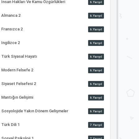
İnsan Hakları Ve Kamu Özgürlükleri
6.Yarıyıl
Almanca 2
6.Yarıyıl
Fransızca 2
6.Yarıyıl
Ingilizce 2
6.Yarıyıl
Türk Siyasal Hayatı
6.Yarıyıl
Modern Felsefe 2
6.Yarıyıl
Siyaset Felsefesi 2
6.Yarıyıl
Mantığın Gelişimi
6.Yarıyıl
Sosyolojide Yakın Dönem Gelişmeler
6.Yarıyıl
Türk Dili 1
7.Yarıyıl
Sosyal Psikoloji 1
7.Yarıyıl