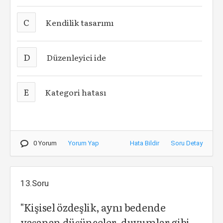
C
Kendilik tasarımı
D
Düzenleyici ide
E
Kategori hatası
0 Yorum
Yorum Yap
Hata Bildir
Soru Detay
13.Soru
"Kişisel özdeşlik, aynı bedende
yaşanan düşünceler, duyumlar gibi,