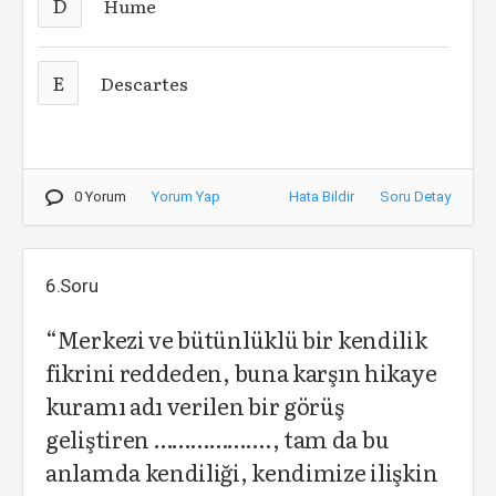
D
Hume
E
Descartes
0 Yorum
Yorum Yap
Hata Bildir
Soru Detay
6.Soru
“Merkezi ve bütünlüklü bir kendilik
fikrini reddeden, buna karşın hikaye
kuramı adı verilen bir görüş
geliştiren ………………., tam da bu
anlamda kendiliği, kendimize ilişkin