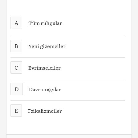
A
Tüm ruhçular
B
Yeni gizemciler
C
Evrimselciler
D
Davranışçılar
E
Fzikalizmciler