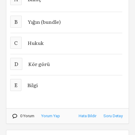
B
Yığın (bundle)
C
Hukuk
D
Kör görü
E
Bilgi
0 Yorum
Yorum Yap
Hata Bildir
Soru Detay