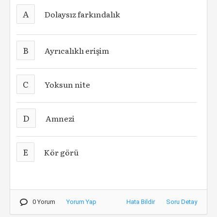
A
Dolaysız farkındalık
B
Ayrıcalıklı erişim
C
Yoksun nite
D
Amnezi
E
Kör görü
0 Yorum
Yorum Yap
Hata Bildir
Soru Detay