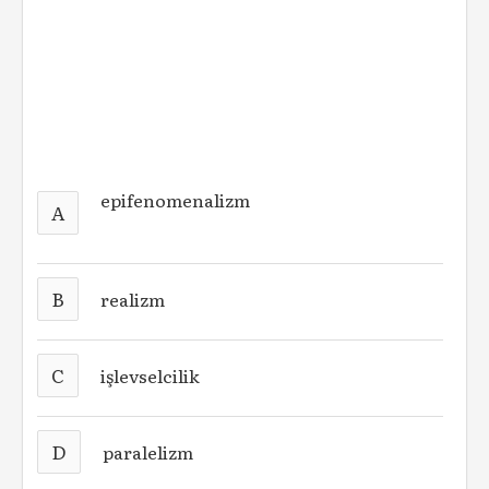
epifenomenalizm
A
B
realizm
C
işlevselcilik
D
paralelizm