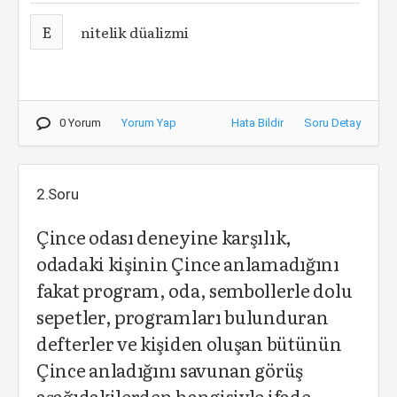
E
nitelik düalizmi
0 Yorum
Yorum Yap
Hata Bildir
Soru Detay
2.Soru
Çince odası deneyine karşılık,
odadaki kişinin Çince anlamadığını
fakat program, oda, sembollerle dolu
sepetler, prog­ramları bulunduran
defterler ve kişiden oluşan bütünün
Çince anladığını savunan görüş
aşağıdakilerden hangisiyle ifade