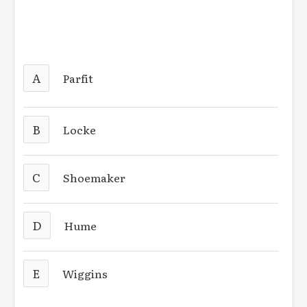
A
Parfit
B
Locke
C
Shoemaker
D
Hume
E
Wiggins