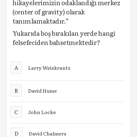
hikayelerimizin odaklandığı merkez
(center of gravity) olarak
tanımlamakta­dır.”
Yukarıda boş bırakılan yerde hangi
felsefeciden bahsetmektedir?
A
Larry Weiskrantz
B
David Hume
C
John Locke
D
David Chalmers