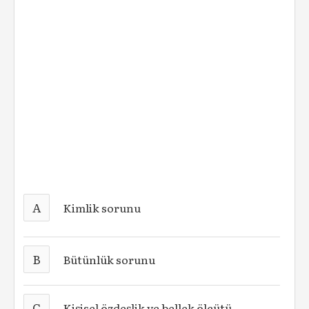
A
Kimlik sorunu
B
Bütünlük sorunu
C
Kişisel özdeşlik ve bellek ölçütü