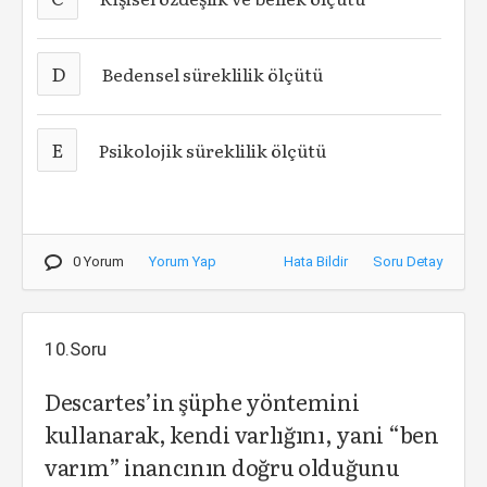
D
Bedensel süreklilik ölçütü
E
Psikolojik süreklilik ölçütü
0 Yorum
Yorum Yap
Hata Bildir
Soru Detay
10.Soru
Descartes’in şüphe yöntemini
kullanarak, kendi varlığını, yani “ben
varım” inancının doğru olduğunu