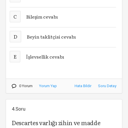
C
Bileşim cevabı
D
Beyin taklitçisi cevabı
E
İşlevsellik cevabı
0 Yorum
Yorum Yap
Hata Bildir
Soru Detay
4.Soru
Descartes varlığı zihin ve madde