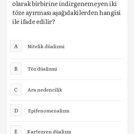
olarak birbirine indirgenemeyen iki
töze ayırması aşağıdakilerden hangisi
ile ifade edilir?
A
Nitelik düalizmi
B
Töz düalizmi
C
Ara nedencilik
D
Epifenomenalizm
E
Kartezyen düalizm