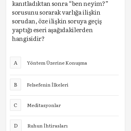
kanıtladıktan sonra “ben neyim?”
sorusunu sorarak varlığa ilişkin
sorudan, öze ilişkin soruya geçiş
yaptığı eseri aşağıdakilerden
hangisidir?
A
Yöntem Üzerine Konuşma
B
Felsefenin İlkeleri
C
Meditasyonlar
D
Ruhun İhtirasları