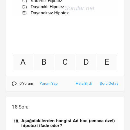
A
B
C
D
E
0 Yorum
Yorum Yap
Hata Bildir
Soru Detay
18.Soru