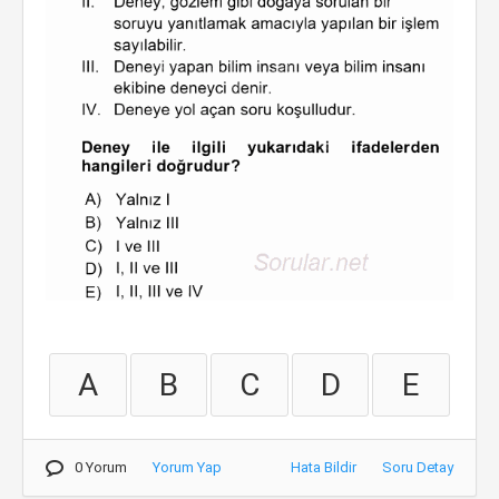
A
B
C
D
E
0 Yorum
Yorum Yap
Hata Bildir
Soru Detay