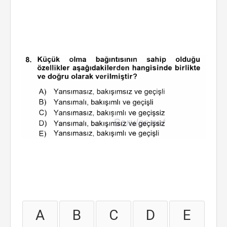
A
B
C
D
E