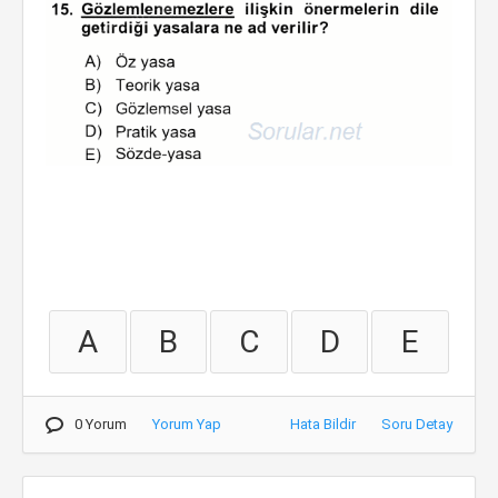
A
B
C
D
E
0 Yorum
Yorum Yap
Hata Bildir
Soru Detay