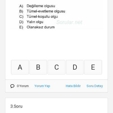
A
B
C
D
E
0 Yorum
Yorum Yap
Hata Bildir
Soru Detay
3.Soru