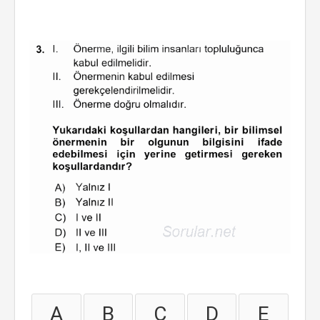
A
B
C
D
E