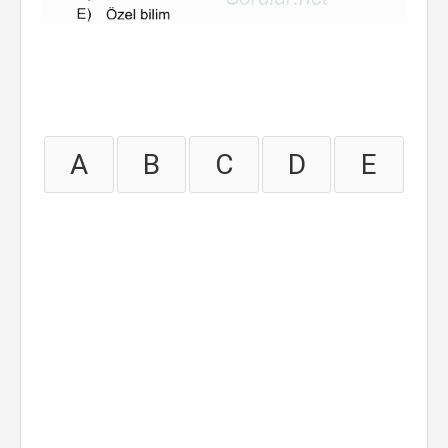
A
B
C
D
E