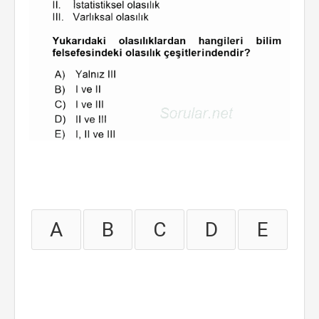
A
B
C
D
E