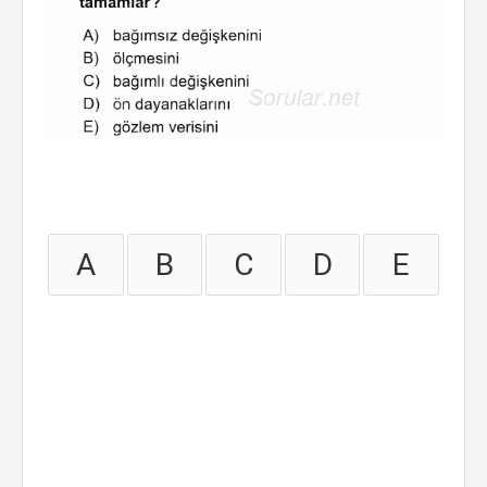
A
B
C
D
E