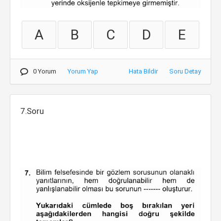
A
B
C
D
E
0 Yorum
Yorum Yap
Hata Bildir
Soru Detay
7.Soru