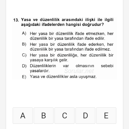
A
B
C
D
E