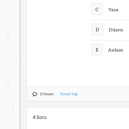
C
Yasa
D
Düzen
E
Anlam
0 Yorum
Yorum Yap
4.Soru