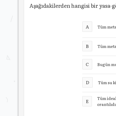
Aşağıdakilerden hangisi bir yasa
A
Tüm metall
B
Tüm metal
C
Bugün mu
D
Tüm su ki
Tüm ideal 
E
orantılıdı