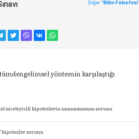
Diğer
"Bilim Felsefesi
Sınavı
-tümdengelimsel yöntemin karşılaştığı
el niceleyicili hipotezlerin sınanamaması sorunu
f hipotezler sorunu