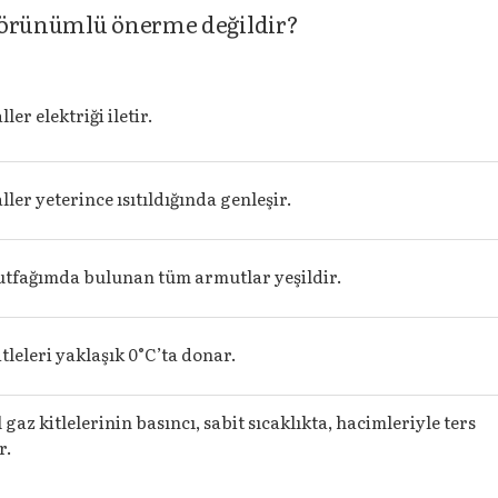
-görünümlü önerme değildir?
er elektriği iletir.
ler yeterince ısıtıldığında genleşir.
tfağımda bulunan tüm armutlar yeşildir.
tleleri yaklaşık 0°C’ta donar.
gaz kitlelerinin basıncı, sabit sıcaklıkta, hacimleriyle ters
r.