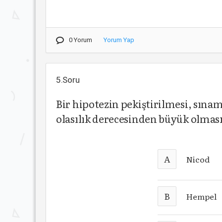
0 Yorum
Yorum Yap
5.Soru
Bir hipotezin pekiştirilmesi, sına
olasılık derecesinden büyük olmas
A
Nicod
B
Hempel