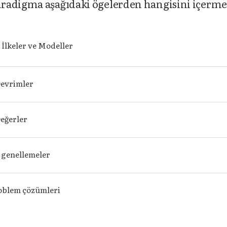
aradigma aşağıdaki ögelerden hangisini içerme
 İlkeler ve Modeller
Devrimler
Değerler
 genellemeler
oblem çözümleri