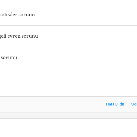
potezler sorunu
ğeli evren sorunu
t sorunu
Hata Bildir
So