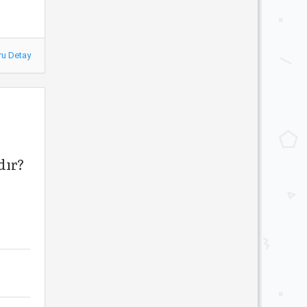
ru Detay
dır?