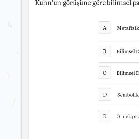
Kuhn’un görüşüne göre bilimsel p
A
Metafizik
B
Bilimsel 
C
Bilimsel 
D
Sembolik
E
Örnek pr