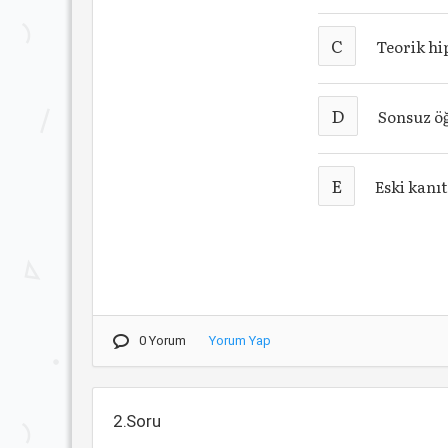
C
Teorik hi
D
Sonsuz ö
E
Eski kanı
0 Yorum
Yorum Yap
2.Soru