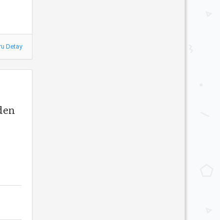
ru Detay
eden