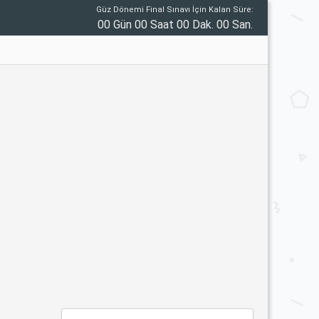
Güz Dönemi Final Sınavı İçin Kalan Süre:
00 Gün 00 Saat 00 Dak. 00 San.