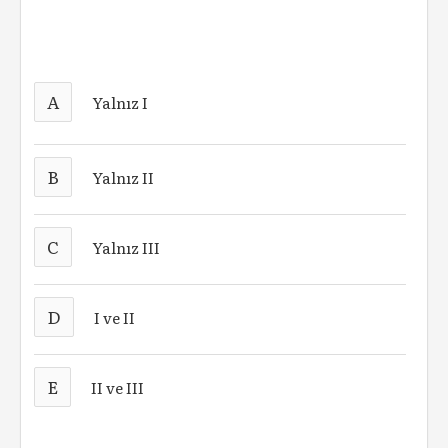
A
Yalnız I
B
Yalnız II
C
Yalnız III
D
I ve II
E
II ve III