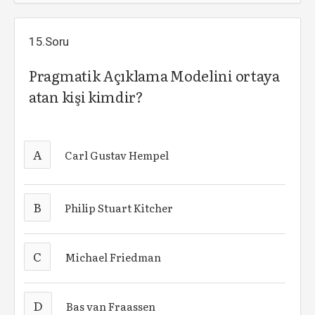
15.Soru
Pragmatik Açıklama Modelini ortaya
atan kişi kimdir?
A
Carl Gustav Hempel
B
Philip Stuart Kitcher
C
Michael Friedman
D
Bas van Fraassen