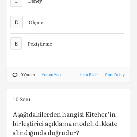
C
Deney
D
Ölçme
E
Pekiştirme
0 Yorum
Yorum Yap
Hata Bildir
Soru Detay
10.Soru
Aşağıdakilerden hangisi Kitcher’in
birleştirici açıklama modeli dikkate
alındığında doğrudur?