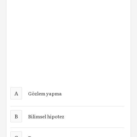
A
Gözlem yapma
B
Bilimsel hipotez