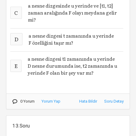
a nesne dizgesinde u yerinde ve [t1, t2]
C
zaman aralığında F olayı meydana gelir
mi?
a nesne dizgesi t zamanında u yerinde
D
F özelliğini taşır mı?
a nesne dizgesi t1 zamanında u yerinde
E
D nesne durumunda ise, t2 zamanında u
yerinde F olan bir şey var mı?
0 Yorum
Yorum Yap
Hata Bildir
Soru Detay
13.Soru