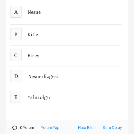
A
Nesne
B
Kitle
C
Birey
D
Nesne dizgesi
E
Yalın olgu
0 Yorum
Yorum Yap
Hata Bildir
Soru Detay