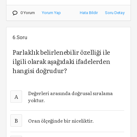
0 Yorum
Yorum Yap
Hata Bildir
Soru Detay
6.Soru
Parlaklık belirlenebilir özelliği ile
ilgili olarak aşağıdaki ifadelerden
hangisi doğrudur?
Değerleri arasında doğrusal sıralama
A
yoktur.
B
Oran ölçeğinde bir niceliktir.