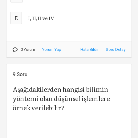
E
I, II,II ve IV
0 Yorum
Yorum Yap
Hata Bildir
Soru Detay
9.Soru
Aşağıdakilerden hangisi bilimin
yöntemi olan düşünsel işlemlere
örnek verilebilir?