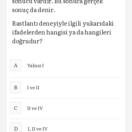
sonucu vardır. Bu sonuca gerçek
sonuç da denir.
Rastlantı deneyiyle ilgili yukarıdaki
ifadelerden hangisi ya da hangileri
doğrudur?
A
Yalnız I
B
I ve II
C
II ve IV
D
I, II ve IV