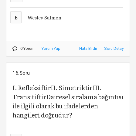
E
Wesley Salmon
0 Yorum
Yorum Yap
Hata Bildir
Soru Detay
16.Soru
I. RefleksiftirII. SimetriktirIII.
TransitiftirDairesel sıralama bağıntısı
ile ilgili olarak bu ifadelerden
hangileri doğrudur?