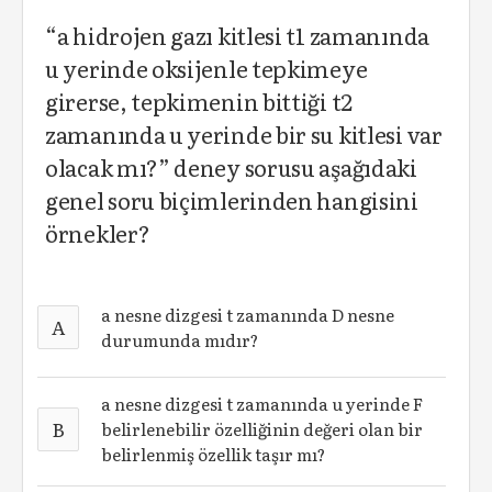
“a hidrojen gazı kitlesi t1 zamanında
u yerinde oksijenle tepkimeye
girerse, tepkimenin bittiği t2
zamanında u yerinde bir su kitlesi var
olacak mı?” deney sorusu aşağıdaki
genel soru biçimlerinden hangisini
örnekler?
a nesne dizgesi t zamanında D nesne
A
durumunda mıdır?
a nesne dizgesi t zamanında u yerinde F
B
belirlenebilir özelliğinin değeri olan bir
belirlenmiş özellik taşır mı?