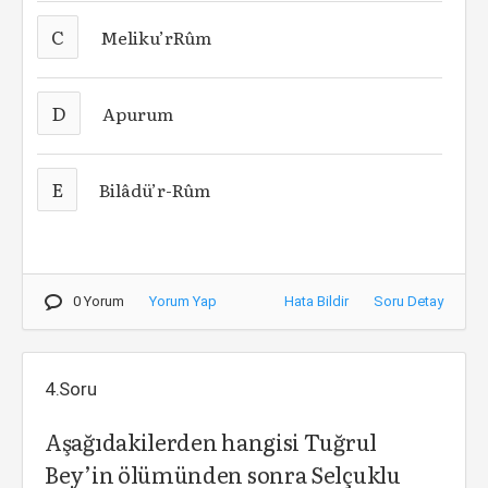
C
Meliku’rRûm
D
Apurum
E
Bilâdü’r-Rûm
0 Yorum
Yorum Yap
Hata Bildir
Soru Detay
4.Soru
Aşağıdakilerden hangisi Tuğrul
Bey’in ölümünden sonra Selçuklu