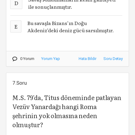
D
ile sonuçlanmıştır.
Bu savaşla Bizans’ın Doğu
E
Akdeniz’deki deniz gücü sarsılmıştır.
0 Yorum
Yorum Yap
Hata Bildir
Soru Detay
7.Soru
M.S. 79'da, Titus döneminde patlayan
Vezüv Yanardağı hangi Roma
şehrinin yok olmasına neden
olmuştur?