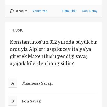
0 Yorum
Yorum Yap
Hata Bildir
Soru Detay
11.Soru
Konstantinos’un 312 yılında büyük bir
orduyla Alpler'i aşıp kuzey İtalya'ya
girerek Maxentius'u yendiği savaş
aşağıdakilerden hangisidir?
A
Magnesia Savaşı
B
Pön Savaşı