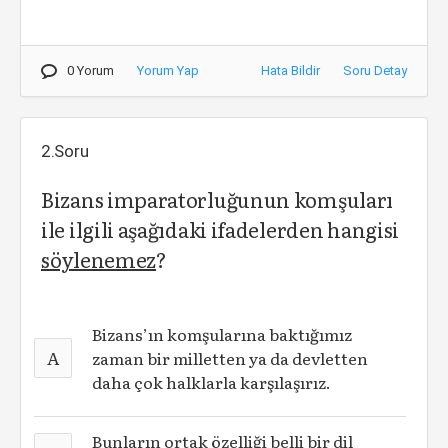
0 Yorum
Yorum Yap
Hata Bildir
Soru Detay
2.Soru
Bizans imparatorluğunun komşuları
ile ilgili aşağıdaki ifadelerden hangisi
söylenemez
?
Bizans’ın komşularına baktığımız
A
zaman bir milletten ya da devletten
daha çok halklarla karşılaşırız.
Bunların ortak özelliği belli bir dil