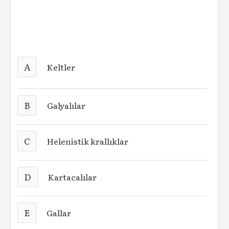
A
Keltler
B
Galyalılar
C
Helenistik krallıklar
D
Kartacalılar
E
Gallar