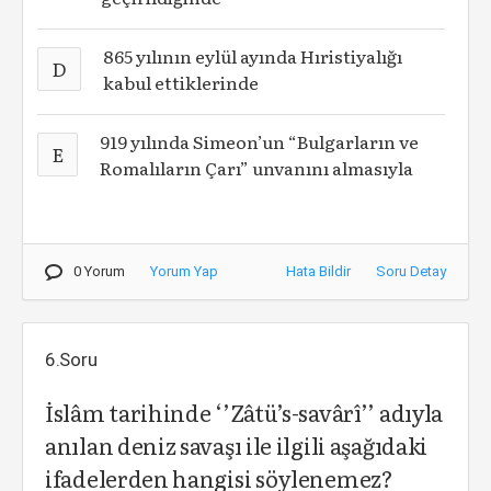
865 yılının eylül ayında Hıristiyalığı
D
kabul ettiklerinde
919 yılında Simeon’un “Bulgarların ve
E
Romalıların Çarı” unvanını almasıyla
0 Yorum
Yorum Yap
Hata Bildir
Soru Detay
6.Soru
İslâm tarihinde ‘’Zâtü’s-savârî’’ adıyla
anılan deniz savaşı ile ilgili aşağıdaki
ifadelerden hangisi söylenemez?