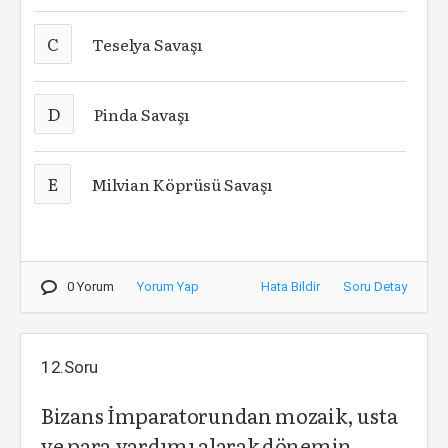
C
Teselya Savaşı
D
Pinda Savaşı
E
Milvian Köprüsü Savaşı
0 Yorum
Yorum Yap
Hata Bildir
Soru Detay
12.Soru
Bizans İmparatorundan mozaik, usta
ve para yardımı alarak dönemin