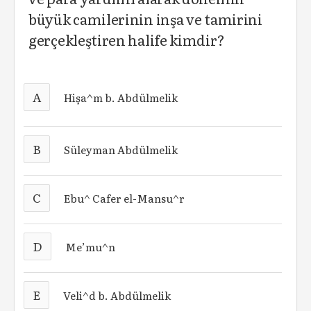
büyük camilerinin inşa ve tamirini
gerçekleştiren halife kimdir?
A
Hişa^m b. Abdülmelik
B
Süleyman Abdülmelik
C
Ebu^ Cafer el-Mansu^r
D
Me’mu^n
E
Veli^d b. Abdülmelik