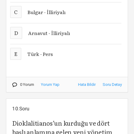
C
Bulgar - İlliriyalı
D
Arnavut - İlliriyalı
E
Türk - Pers
0 Yorum
Yorum Yap
Hata Bildir
Soru Detay
10.Soru
Dioklalitianos’un kurduğu ve dört
başlı anlamına gelen yeni yönetim