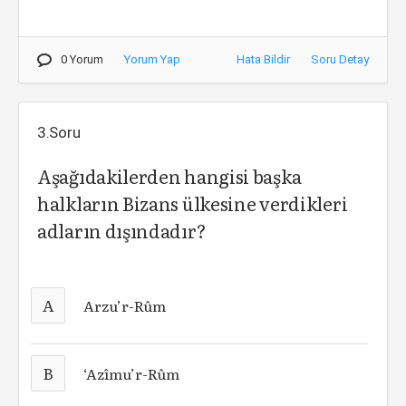
0 Yorum
Yorum Yap
Hata Bildir
Soru Detay
3.Soru
Aşağıdakilerden hangisi başka
halkların Bizans ülkesine verdikleri
adların dışındadır?
A
Arzu’r-Rûm
B
‘Azîmu’r-Rûm