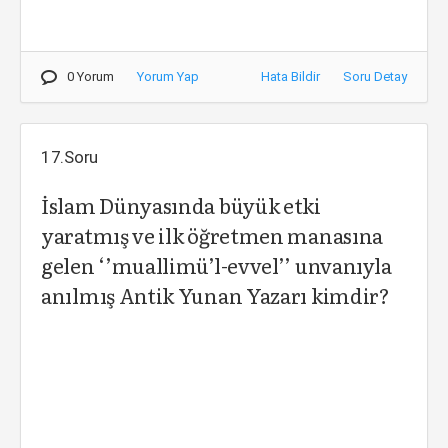
0 Yorum
Yorum Yap
Hata Bildir
Soru Detay
17.Soru
İslam Dünyasında büyük etki
yaratmış ve ilk öğretmen manasına
gelen ‘’muallimü’l-evvel’’ unvanıyla
anılmış Antik Yunan Yazarı kimdir?