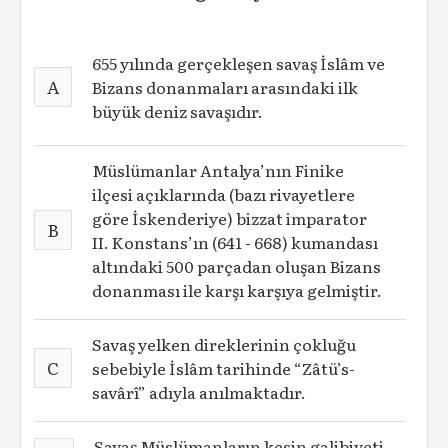
655 yılında gerçekleşen savaş İslâm ve
A
Bizans donanmaları arasındaki ilk
büyük deniz savaşıdır.
Müslümanlar Antalya’nın Finike
ilçesi açıklarında (bazı rivayetlere
göre İskenderiye) bizzat imparator
B
II. Konstans’ın (641 - 668) kumandası
altındaki 500 parçadan oluşan Bizans
donanması ile karşı karşıya gelmiştir.
Savaş yelken direklerinin çokluğu
C
sebebiyle İslâm tarihinde “Zâtü’s-
savârî” adıyla anılmaktadır.
Savaş Müslümanların kesin galibiyeti