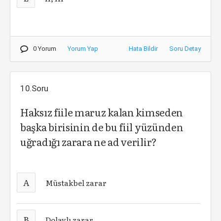
0 Yorum
Yorum Yap
Hata Bildir
Soru Detay
10.Soru
Haksız fiile maruz kalan kimseden
başka birisinin de bu fiil yüzünden
uğradığı zarara ne ad verilir?
A
Müstakbel zarar
B
Dolaylı zarar