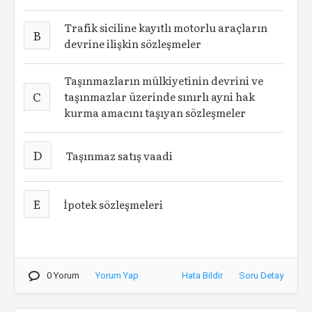
Trafik siciline kayıtlı motorlu araçların
B
devrine ilişkin sözleşmeler
Taşınmazların mülkiyetinin devrini ve
C
taşınmazlar üzerinde sınırlı ayni hak
kurma amacını taşıyan sözleşmeler
D
Taşınmaz satış vaadi
E
İpotek sözleşmeleri
0 Yorum
Yorum Yap
Hata Bildir
Soru Detay