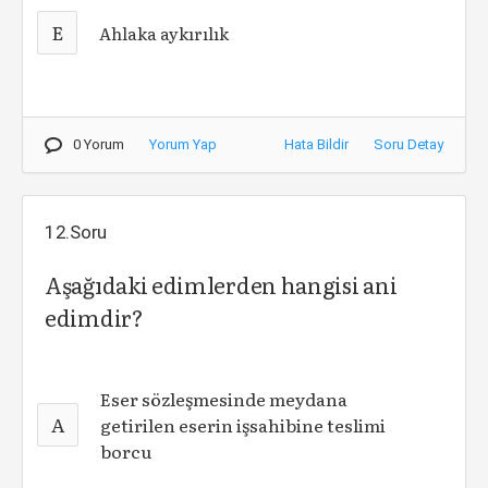
E
Ahlaka aykırılık
0 Yorum
Yorum Yap
Hata Bildir
Soru Detay
12.Soru
Aşağıdaki edimlerden hangisi ani
edimdir?
Eser sözleşmesinde meydana
A
getirilen eserin işsahibine teslimi
borcu