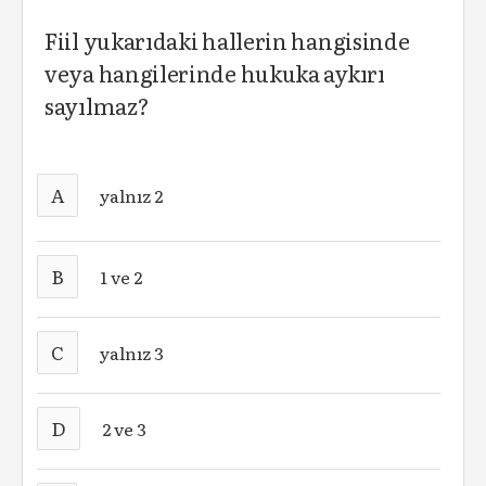
Fiil yukarıdaki hallerin hangisinde
veya hangilerinde hukuka aykırı
sayılmaz?
A
yalnız 2
B
1 ve 2
C
yalnız 3
D
2 ve 3