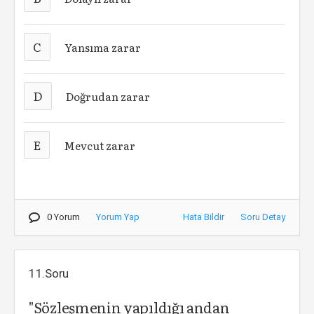
C
Yansıma zarar
D
Doğrudan zarar
E
Mevcut zarar
0 Yorum
Yorum Yap
Hata Bildir
Soru Detay
11.Soru
"Sözleşmenin yapıldığı andan