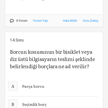
0 Yorum
Yorum Yap
Hata Bildir
Soru Detay
14.Soru
Borcun konusunun bir bisiklet veya
diz üstü bilgisayarın teslimi şeklinde
belirlendiği borçlara ne ad verilir?
A
Parça borcu
B
Seçimlik borç