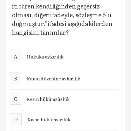
itibaren kendiliğinden geçersiz
olması, diğer ifadeyle, sözleşme ölü
doğmuştur." ifadesi aşağıdakilerden
hangisini tanımlar?
A
Hukuka aykırılık
B
Kamu düzenine aykırılık
C
Kesin hükümsüzlük
D
Kısmi hükümsüzlük