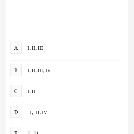
A
I, II, III
B
I, II, III, IV
C
I, II
D
II, III, IV
E
II, III