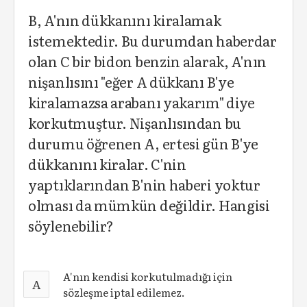
B, A'nın dükkanını kiralamak
istemektedir. Bu durumdan haberdar
olan C bir bidon benzin alarak, A'nın
nişanlısını "eğer A dükkanı B'ye
kiralamazsa arabanı yakarım" diye
korkutmuştur. Nişanlısından bu
durumu öğrenen A, ertesi gün B'ye
dükkanını kiralar. C'nin
yaptıklarından B'nin haberi yoktur
olması da mümkün değildir. Hangisi
söylenebilir?
A'nın kendisi korkutulmadığı için
A
sözleşme iptal edilemez.