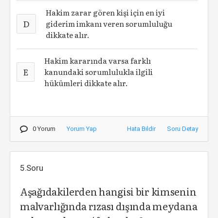
Hakim zarar gören kişi için en iyi
D
giderim imkanı veren sorumluluğu
dikkate alır.
Hakim kararında varsa farklı
E
kanundaki sorumlulukla ilgili
hükümleri dikkate alır.
0 Yorum
Yorum Yap
Hata Bildir
Soru Detay
5.Soru
Aşağıdakilerden hangisi bir kimsenin
malvarlığında rızası dışında meydana