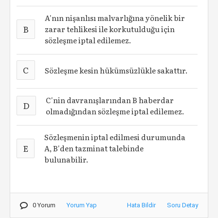
A'nın nişanlısı malvarlığına yönelik bir
B
zarar tehlikesi ile korkutulduğu için
sözleşme iptal edilemez.
C
Sözleşme kesin hükümsüzlükle sakattır.
C'nin davranışlarından B haberdar
D
olmadığından sözleşme iptal edilemez.
Sözleşmenin iptal edilmesi durumunda
E
A, B'den tazminat talebinde
bulunabilir.
0 Yorum
Yorum Yap
Hata Bildir
Soru Detay