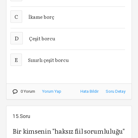
C
İkame borç
D
Çeşit borcu
E
Sınırlı çeşit borcu
0 Yorum
Yorum Yap
Hata Bildir
Soru Detay
15.Soru
Bir kimsenin "haksız fiil sorumluluğu"