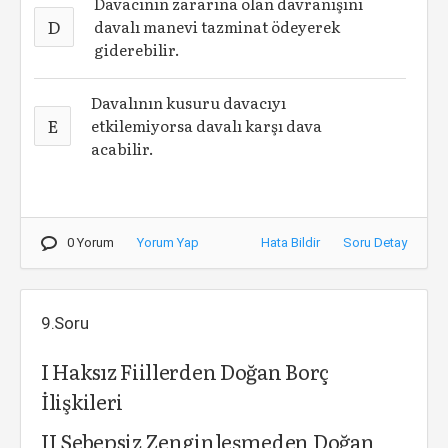
Davacının zararına olan davranışını
D
davalı manevi tazminat ödeyerek
giderebilir.
Davalının kusuru davacıyı
E
etkilemiyorsa davalı karşı dava
acabilir.
0 Yorum
Yorum Yap
Hata Bildir
Soru Detay
9.Soru
I Haksız Fiillerden Doğan Borç
İlişkileri
II Sebepsiz Zenginleşmeden Doğan