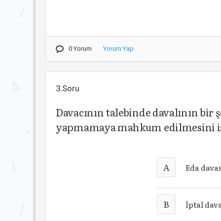
0 Yorum
Yorum Yap
3.Soru
Davacının talebinde davalının bir 
yapmamaya mahkum edilmesini iste
A
Eda davas
B
İptal dav