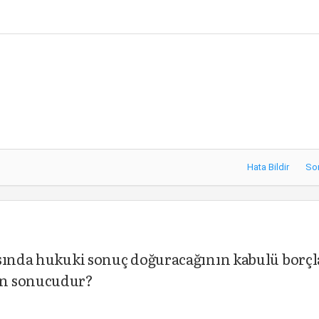
Hata Bildir
So
asında hukuki sonuç doğuracağının kabulü borçl
in sonucudur?