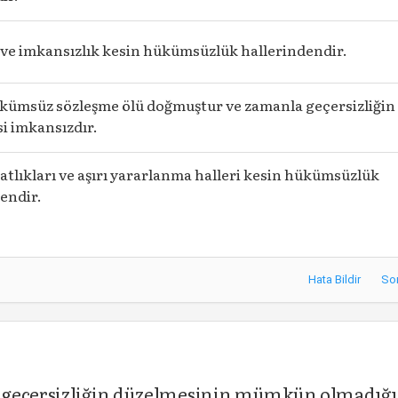
ve imkansızlık kesin hükümsüzlük hallerindendir.
kümsüz sözleşme ölü doğmuştur ve zamanla geçersizliğin
i imkansızdır.
atlıkları ve aşırı yararlanma halleri kesin hükümsüzlük
endir.
Hata Bildir
So
 geçersizliğin düzelmesinin mümkün olmadığı