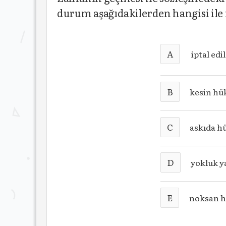
durum aşağıdakilerden hangisi ile i
A
iptal edil
B
kesin h
C
askıda h
D
yokluk y
E
noksan 