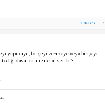
Hata Bildir
So
şeyi yapmaya, bir şeyi vermeye veya bir şeyi
diği dava türüne ne ad verilir?
ı
ası