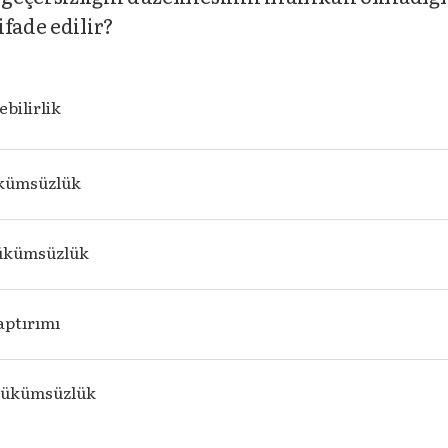
fade edilir?
ebilirlik
ükümsüzlük
ükümsüzlük
aptırımı
hükümsüzlük