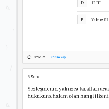
D
II-III
E
Yalnız III
0 Yorum
Yorum Yap
5.Soru
Sözleşmenin yalnızca tarafları ar
hukukuna hakim olan hangi ilken