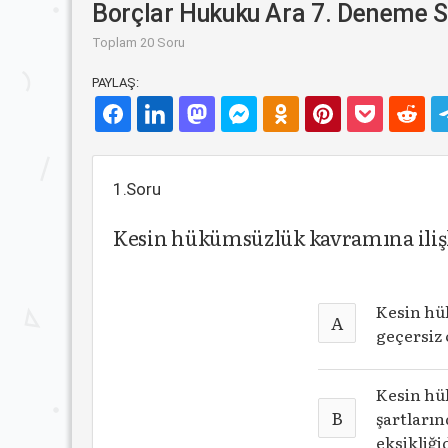
Borçlar Hukuku Ara 7. Deneme S
Toplam 20 Soru
PAYLAŞ:
1.Soru
Kesin hükümsüzlük kavramına ilişk
Kesin hük
A
geçersiz 
Kesin hü
B
şartları
eksikliğid