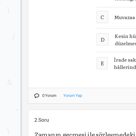
C
Muvazaa 
Kesin hü
D
düzelmes
İrade sak
E
hâllerind
0 Yorum
Yorum Yap
2.Soru
Zamanın geçmesi ile sözleşmedeki