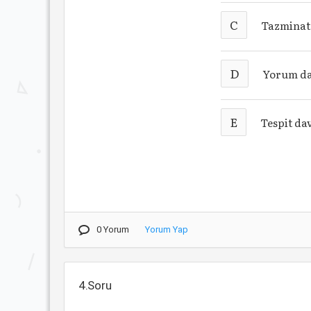
C
Tazminat
D
Yorum da
E
Tespit da
0 Yorum
Yorum Yap
4.Soru