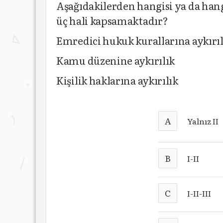
Aşağıdakilerden hangisi ya da han
üç hali kapsamaktadır?
Emredici hukuk kurallarına aykırıl
Kamu düzenine aykırılık
Kişilik haklarına aykırılık
A
Yalnız II
B
I-II
C
I-II-III