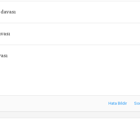
 davası
vası
vası
Hata Bildir
So