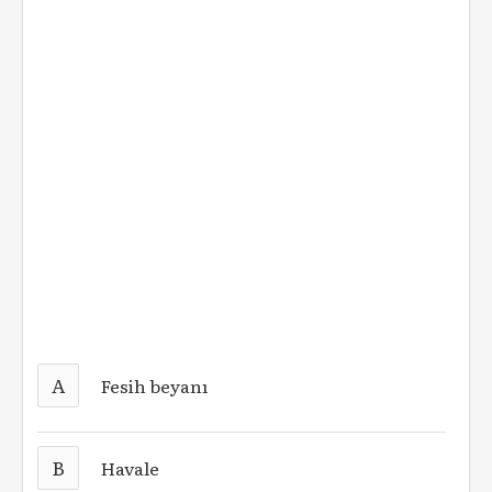
A
Fesih beyanı
B
Havale