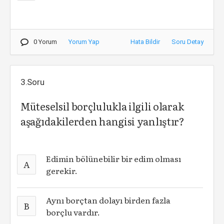
0 Yorum
Yorum Yap
Hata Bildir
Soru Detay
3.Soru
Müteselsil borçlulukla ilgili olarak
aşağıdakilerden hangisi yanlıştır?
Edimin bölünebilir bir edim olması
A
gerekir.
Aynı borçtan dolayı birden fazla
B
borçlu vardır.