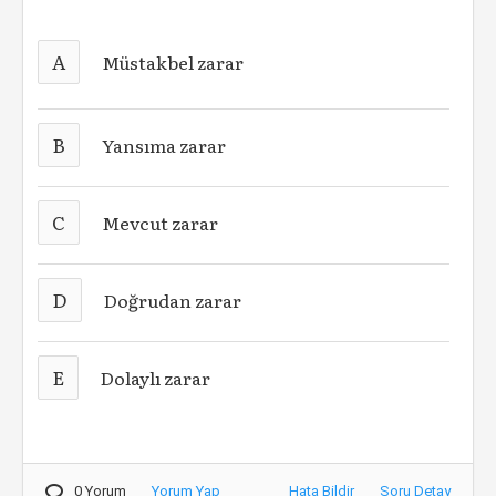
A
Müstakbel zarar
B
Yansıma zarar
C
Mevcut zarar
D
Doğrudan zarar
E
Dolaylı zarar
0 Yorum
Yorum Yap
Hata Bildir
Soru Detay