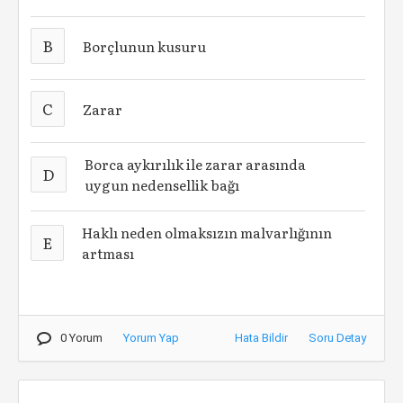
B
Borçlunun kusuru
C
Zarar
Borca aykırılık ile zarar arasında
D
uygun nedensellik bağı
Haklı neden olmaksızın malvarlığının
E
artması
0 Yorum
Yorum Yap
Hata Bildir
Soru Detay