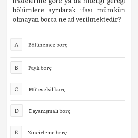
iradelerine göre ya da niteliği gereği
bölümlere ayrılarak ifası mümkün
olmayan borca' ne ad verilmektedir?
A
Bölünemez borç
B
Paylı borç
C
Müteselsil borç
D
Dayanışmalı borç
E
Zincirleme borç