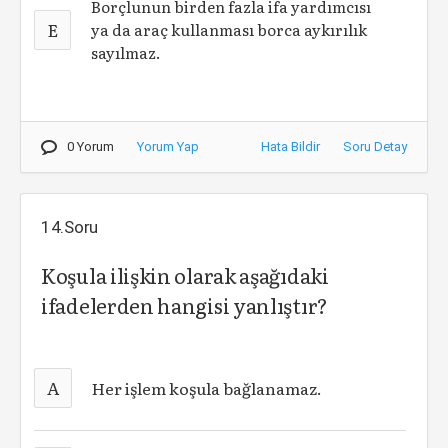
Borçlunun birden fazla ifa yardımcısı
E
ya da araç kullanması borca aykırılık
sayılmaz.
0 Yorum
Yorum Yap
Hata Bildir
Soru Detay
14.Soru
Koşula ilişkin olarak aşağıdaki
ifadelerden hangisi yanlıştır?
A
Her işlem koşula bağlanamaz.