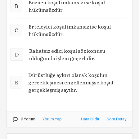
Bozucu koşul imkansız ise koşul
B
hükümsüzdür.
Erteleyici koşul imkansız ise koşul
C
hükümsüzdür.
Rahatsız edici koşul söz konusu
D
olduğunda işlem geçerlidir.
Dürüstlüğe aykırı olarak koşulun
E
gerçekleşmesi engellenmişse koşul
gerçekleşmiş sayılır.
0 Yorum
Yorum Yap
Hata Bildir
Soru Detay