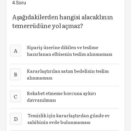
4.Soru
Aşağıdakilerden hangisi alacaklının
temerrüdüne yol açmaz?
Sipariş üzerine dikilen ve teslime
A
hazırlanan elbisenin teslim alınmaması
Kararlaştırılan satım bedelinin teslim
B
alınmaması
Rekabet etmeme borcuna aykırı
C
davranılması
Temizlik için kararlaştırılan günde ev
D
sahibinin evde bulunmaması