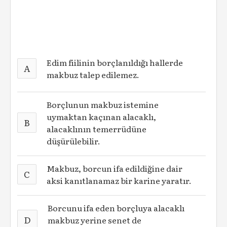
Edim fiilinin borçlanıldığı hallerde
A
makbuz talep edilemez.
Borçlunun makbuz istemine
uymaktan kaçınan alacaklı,
B
alacaklının temerrüdüne
düşürülebilir.
Makbuz, borcun ifa edildiğine dair
C
aksi kanıtlanamaz bir karine yaratır.
Borcunu ifa eden borçluya alacaklı
D
makbuz yerine senet de