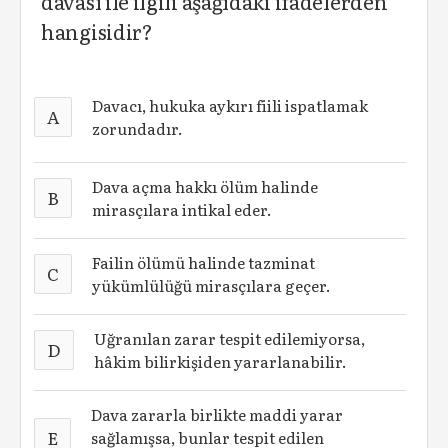
davası ile ilgili aşağıdaki ifadelerden
hangisidir?
Davacı, hukuka aykırı fiili ispatlamak
A
zorundadır.
Dava açma hakkı ölüm halinde
B
mirasçılara intikal eder.
Failin ölümü halinde tazminat
C
yükümlülüğü mirasçılara geçer.
Uğranılan zarar tespit edilemiyorsa,
D
hâkim bilirkişiden yararlanabilir.
Dava zararla birlikte maddi yarar
E
sağlamışsa, bunlar tespit edilen