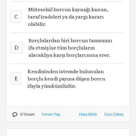
Müteselsil borcun kaynağı kanun,
C
taraf iradeleri ya da yargı kararı
olabilir.
Borçlulardan biri borcun tamamını
D
ifa etmiş ise tüm borçluların
alacaklıya karşı borçları sona erer.
Kendisinden istemde bulunulan
E
borçlu kendi payına düşen borcu
ifayla yümkümlüdür.
0 Yorum
Yorum Yap
Hata Bildir
Soru Detay