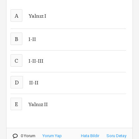
A
Yalnız I
B
I-II
C
I-II-III
D
II-II
E
Yalnız II
0 Yorum
Yorum Yap
Hata Bildir
Soru Detay