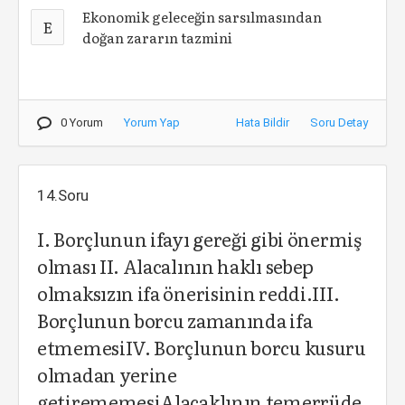
Ekonomik geleceğin sarsılmasından
E
doğan zararın tazmini
0 Yorum
Yorum Yap
Hata Bildir
Soru Detay
14.Soru
I. Borçlunun ifayı gereği gibi önermiş
olması II. Alacalının haklı sebep
olmaksızın ifa önerisinin reddi.III.
Borçlunun borcu zamanında ifa
etmemesiIV. Borçlunun borcu kusuru
olmadan yerine
getirememesiAlacaklının temerrüde