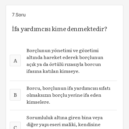
7.Soru
İfa yardımcısı kime denmektedir?
Borçlunun yönetimi ve gözetimi
altında hareket ederek borçlunun
A
açık ya da örtülü rızasıyla borcun
ifasına katılan kimseye.
Borcu, borçlunun ifa yardımcısı sıfatı
B
olmaksızın borçlu yerine ifa eden
kimselere.
Sorumluluk altına giren bina veya
diğer yapı eseri maliki, kendisine
C