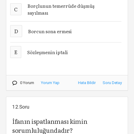
Borçlunun temerrüde düşmüş
C
sayılması
D
Borcun sona ermesi
E
Sözleşmenin iptali
0 Yorum
Yorum Yap
Hata Bildir
Soru Detay
12.Soru
İfanın ispatlanması kimin
sorumluluğundadır?