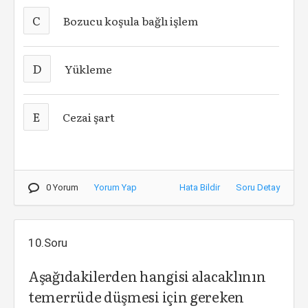
C
Bozucu koşula bağlı işlem
D
Yükleme
E
Cezai şart
0 Yorum
Yorum Yap
Hata Bildir
Soru Detay
10.Soru
Aşağıdakilerden hangisi alacaklının
temerrüde düşmesi için gereken