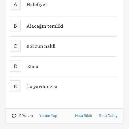
A
Halefiyet
B
Alacağın temliki
C
Borcun nakli
D
Rücu
E
İfa yardımcısı
0 Yorum
Yorum Yap
Hata Bildir
Soru Detay