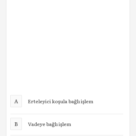
A
Erteleyici koşula bağlı işlem
B
Vadeye bağlı işlem