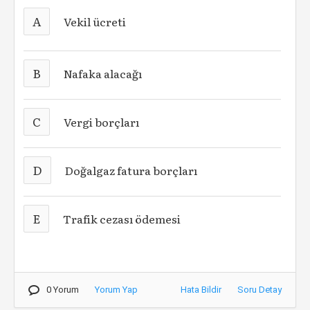
A
Vekil ücreti
B
Nafaka alacağı
C
Vergi borçları
D
Doğalgaz fatura borçları
E
Trafik cezası ödemesi
0 Yorum
Yorum Yap
Hata Bildir
Soru Detay