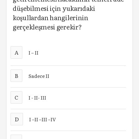
düşebilmesi için yukarıdaki
koşullardan hangilerinin
gerçekleşmesi gerekir?
A
I – II
B
Sadece II
C
I - II- III
D
I –II –III –IV