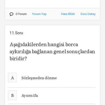
0 Yorum
Yorum Yap
Hata Bildir
Soru Detay
11.Soru
Aşağıdakilerden hangisi borca
aykırılığa bağlanan genel sonuçlardan
biridir?
A
Sözleşmeden dönme
B
Aynen ifa