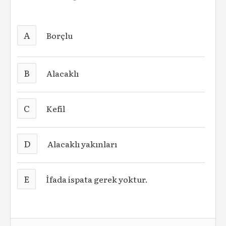
A
Borçlu
B
Alacaklı
C
Kefil
D
Alacaklı yakınları
E
İfada ispata gerek yoktur.