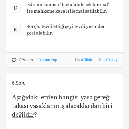
Edimin konusu "bozulabilecek bir mal"
D
ise mahkeme kararı ile mal satılabilir.
Borçlu tevdi ettiği şeyi tevdi yerinden
E
geri alabilir.
0 Yorum
Yorum Yap
Hata Bildir
Soru Detay
6.Soru
Aşağıdakilerden hangisi yasa gereği
takası yasaklanmış alacaklardan biri
değildir
?