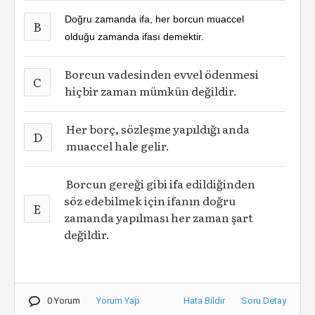
Doğru zamanda ifa, her borcun muaccel
B
olduğu zamanda ifası demektir.
Borcun vadesinden evvel ödenmesi
C
hiçbir zaman mümkün değildir.
Her borç, sözleşme yapıldığı anda
D
muaccel hale gelir.
Borcun gereği gibi ifa edildiğinden
söz edebilmek için ifanın doğru
E
zamanda yapılması her zaman şart
değildir.
0 Yorum
Yorum Yap
Hata Bildir
Soru Detay