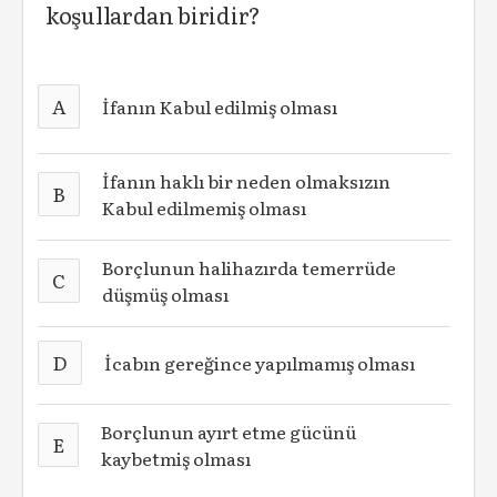
koşullardan biridir?
A
İfanın Kabul edilmiş olması
İfanın haklı bir neden olmaksızın
B
Kabul edilmemiş olması
Borçlunun halihazırda temerrüde
C
düşmüş olması
D
İcabın gereğince yapılmamış olması
Borçlunun ayırt etme gücünü
E
kaybetmiş olması