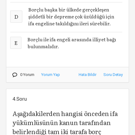
Borçlu başka bir ülkede gerçekleşen
D
şiddetli bir depreme çok üzüldüğü için
ifa engeline takıldığını ileri sürebilir.
Borçlu ile ifa engeli arasında illiyet bağı
E
bulunmalıdır.
0 Yorum
Yorum Yap
Hata Bildir
Soru Detay
4.Soru
Aşağıdakilerden hangisi önceden ifa
yükümlüsünün kanun tarafından
belirlendiği tam iki tarafa borç