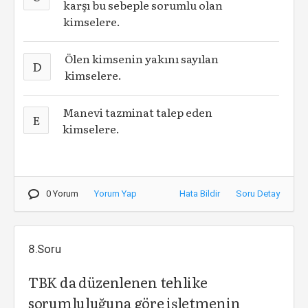
karşı bu sebeple sorumlu olan
kimselere.
Ölen kimsenin yakını sayılan
D
kimselere.
Manevi tazminat talep eden
E
kimselere.
0 Yorum
Yorum Yap
Hata Bildir
Soru Detay
8.Soru
TBK da düzenlenen tehlike
sorumluluğuna göre işletmenin