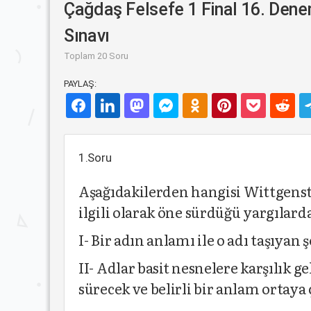
Çağdaş Felsefe 1 Final 16. Den
Sınavı
Toplam 20 Soru
PAYLAŞ:
1.Soru
Aşağıdakilerden hangisi Wittgenste
ilgili olarak öne sürdüğü yargılar
I- Bir adın anlamı ile o adı taşıyan ş
II- Adlar basit nesnelere karşılık 
sürecek ve belirli bir anlam ortaya