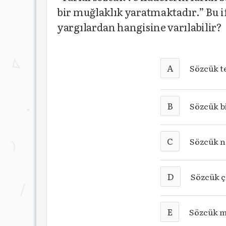
bir muğlaklık yaratmaktadır.” Bu if
yargılardan hangisine varılabilir?
A
Sözcük te
B
Sözcük bi
C
Sözcük n
D
Sözcük ç
E
Sözcük m