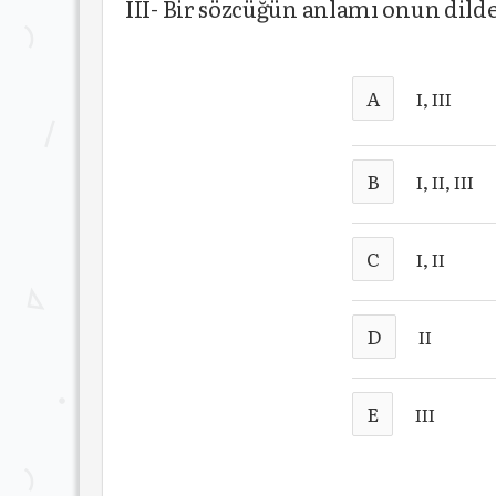
III- Bir sözcüğün anlamı onun dild
A
I, III
B
I, II, III
C
I, II
D
II
E
III