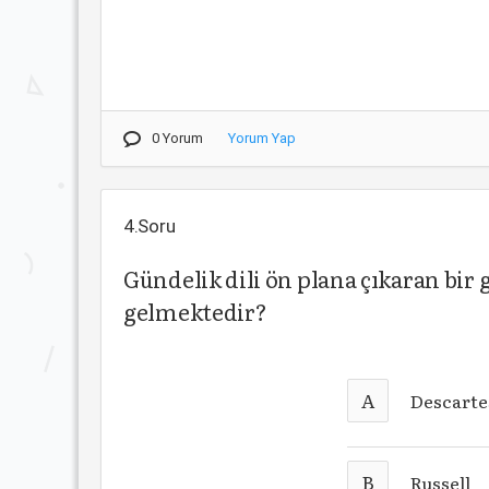
0 Yorum
Yorum Yap
4.Soru
Gündelik dili ön plana çıkaran bir 
gelmektedir?
A
Descarte
B
Russell