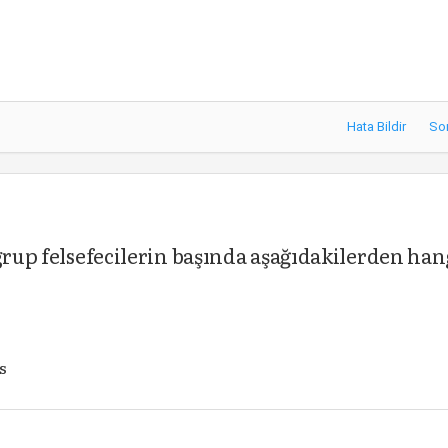
Hata Bildir
So
grup felsefecilerin başında aşağıdakilerden han
s