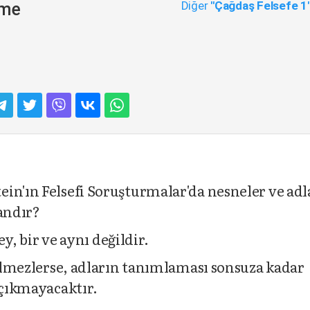
Diğer
"Çağdaş Felsefe 1
eme
in'ın Felsefi Soruşturmalar'da nesneler ve adla
dandır?
ey, bir ve aynı değildir.
gelmezlerse, adların tanımlaması sonsuza kadar
 çıkmayacaktır.