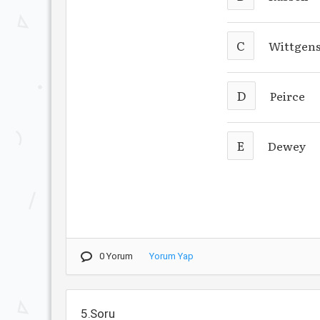
C
Wittgens
D
Peirce
E
Dewey
0 Yorum
Yorum Yap
5.Soru