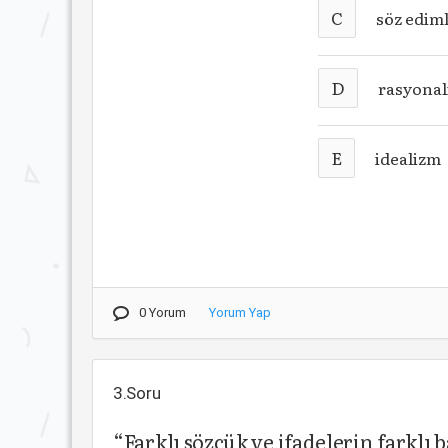
C
söz ediml
D
rasyona
E
idealizm
0 Yorum
Yorum Yap
3.Soru
“Farklı sözcük ve ifadelerin farklı