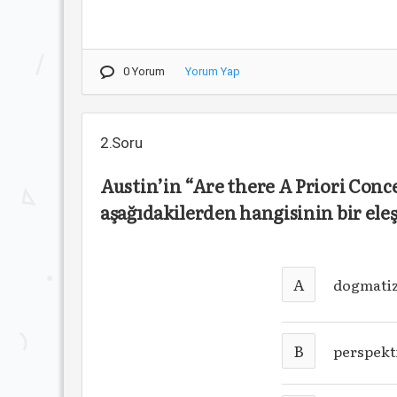
0 Yorum
Yorum Yap
2.Soru
Austin’in “Are there A Priori Conc
aşağıdakilerden hangisinin bir eleş
A
dogmati
B
perspekt