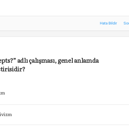
Hata Bildir
So
epts?” adlı çalışması, genel anlamda
tirisidir?
zm
ivizm