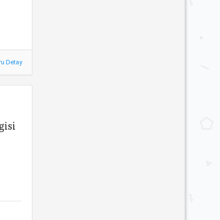
ru Detay
gisi