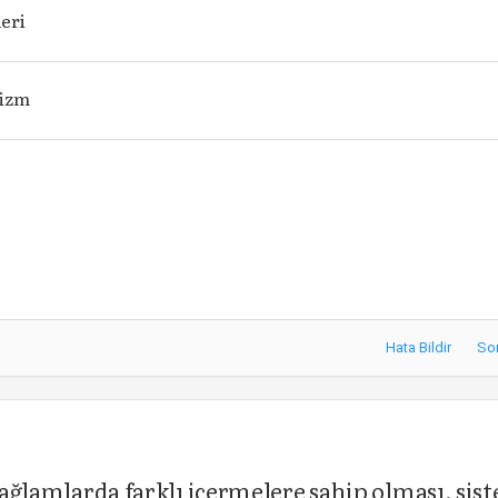
eri
lizm
Hata Bildir
So
 bağlamlarda farklı içermelere sahip olması, sis