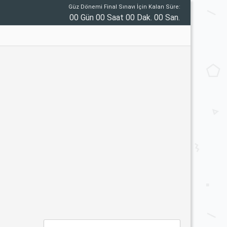
Güz Dönemi Final Sınavı İçin Kalan Süre:
00 Gün 00 Saat 00 Dak. 00 San.