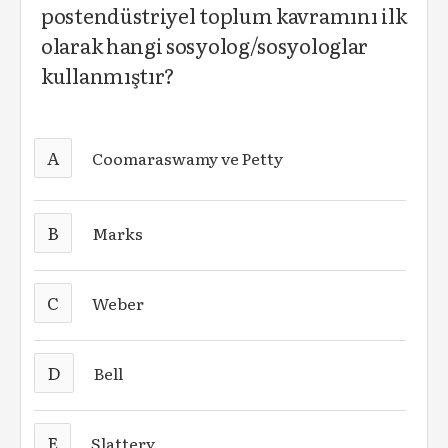
postendüstriyel toplum kavramını ilk
olarak hangi sosyolog/sosyologlar
kullanmıştır?
A
Coomaraswamy ve Petty
B
Marks
C
Weber
D
Bell
E
Slattery