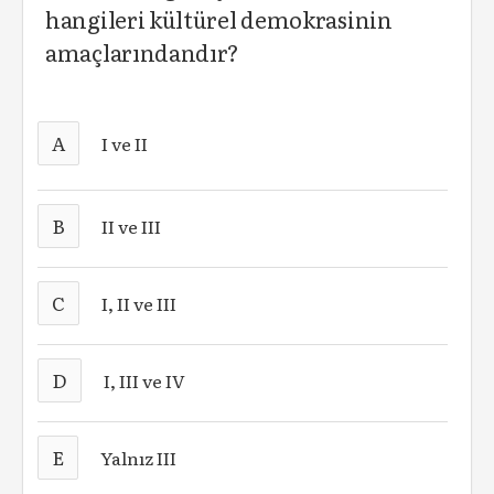
hangileri kültürel demokrasinin
amaçlarındandır?
A
I ve II
B
II ve III
C
I, II ve III
D
I, III ve IV
E
Yalnız III