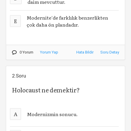
daim mevcuttur.
Modernite'de farklılık benzerlikten
E
çok daha ön plandadır.
0 Yorum
Yorum Yap
Hata Bildir
Soru Detay
2.Soru
Holocaust ne demektir?
A
Modernizmin sonucu.