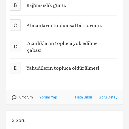
B
Bağımsızlık günü.
C
Almanların toplumsal bir sorunu.
Azınlıkların topluca yok edilme
D
çabası.
E
Yahudilerin topluca öldürülmesi.
0 Yorum
Yorum Yap
Hata Bildir
Soru Detay
3.Soru