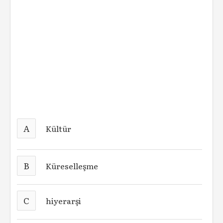
A
Kültür
B
Küreselleşme
C
hiyerarşi