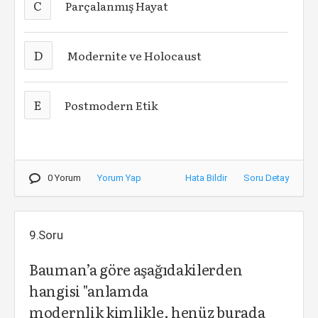
C
Parçalanmış Hayat
D
Modernite ve Holocaust
E
Postmodern Etik
0 Yorum
Yorum Yap
Hata Bildir
Soru Detay
9.Soru
Bauman’a göre aşağıdakilerden
hangisi "anlamda
modernlik kimlikle, henüz burada