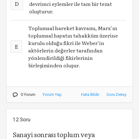
D
devrimci eylemler ile tam bir tezat
oluşturur.
Toplumsal hareket kavramı, Marx’ın
toplumsal hayatın tahakküm üzerine
kurulu olduğu fikri ile Weber’in
E
aktörlerin değerler tarafından
yönlendirildiği fikirlerinin
birleşiminden oluşur.
0 Yorum
Yorum Yap
Hata Bildir
Soru Detay
12.Soru
Sanayi sonrası toplum veya