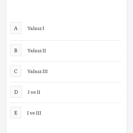
A
Yalnız I
B
Yalnız II
C
Yalnız III
D
I ve II
E
I ve III