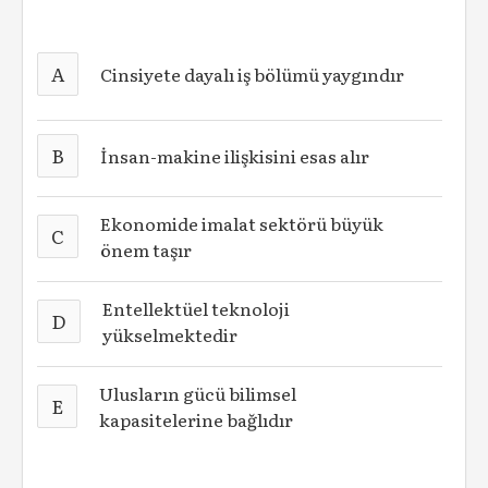
A
Cinsiyete dayalı iş bölümü yaygındır
B
İnsan-makine ilişkisini esas alır
Ekonomide imalat sektörü büyük
C
önem taşır
Entellektüel teknoloji
D
yükselmektedir
Ulusların gücü bilimsel
E
kapasitelerine bağlıdır