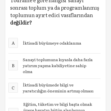
Touraine’e göre hangisi sanayi
sonrası toplum ya da programlanmış
toplumun ayırt edici vasıflarından
değildir?
A
İktisadi büyümeye odaklanma
Sanayi toplumuna kıyasla daha fazla
B
yatırım yapma kabiliyetine sahip
olma
İktisadi büyümede bilgi ve
C
yaratıcılığın öneminin artmış olması
Eğitim, tüketim ve bilgi başta olmak
üzere hayatın bütün alanlarının