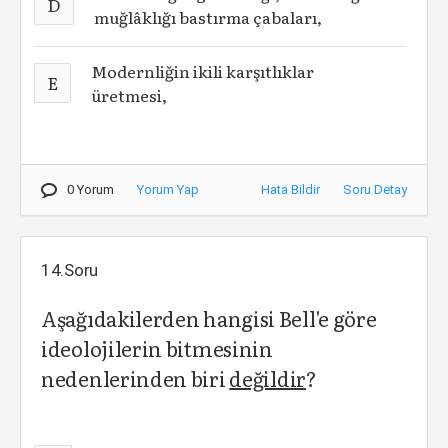
D
muğlâklığı bastırma çabaları,
Modernliğin ikili karşıtlıklar
E
üretmesi,
0 Yorum
Yorum Yap
Hata Bildir
Soru Detay
14.Soru
Aşağıdakilerden hangisi Bell'e göre
ideolojilerin bitmesinin
nedenlerinden biri
değildir
?