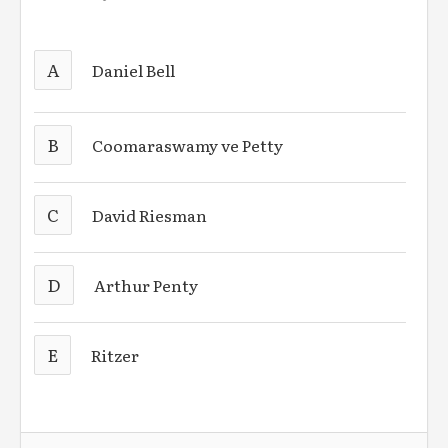
A
Daniel Bell
B
Coomaraswamy ve Petty
C
David Riesman
D
Arthur Penty
E
Ritzer