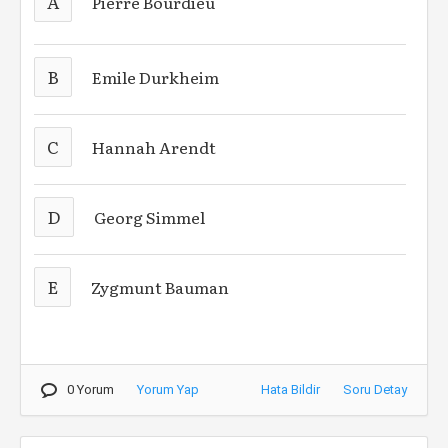
A
Pierre Bourdieu
B
Emile Durkheim
C
Hannah Arendt
D
Georg Simmel
E
Zygmunt Bauman
0 Yorum
Yorum Yap
Hata Bildir
Soru Detay