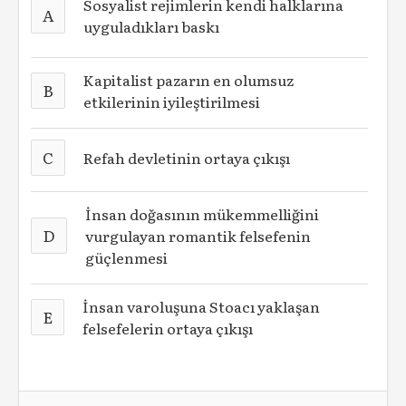
Sosyalist rejimlerin kendi halklarına
A
uyguladıkları baskı
Kapitalist pazarın en olumsuz
B
etkilerinin iyileştirilmesi
C
Refah devletinin ortaya çıkışı
İnsan doğasının mükemmelliğini
D
vurgulayan romantik felsefenin
güçlenmesi
İnsan varoluşuna Stoacı yaklaşan
E
felsefelerin ortaya çıkışı