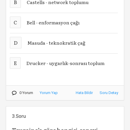
B
Castells - network toplumu
C
Bell - enformasyon çağı
D
Masuda - teknokratik çağ
E
Drucker - uygarlık-sonrası toplum
0 Yorum
Yorum Yap
Hata Bildir
Soru Detay
3.Soru