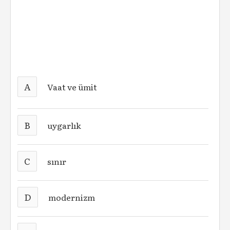
A
Vaat ve ümit
B
uygarlık
C
sınır
D
modernizm