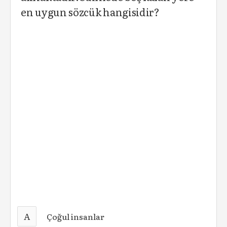
en uygun sözcük hangisidir?
A
Çoğul insanlar