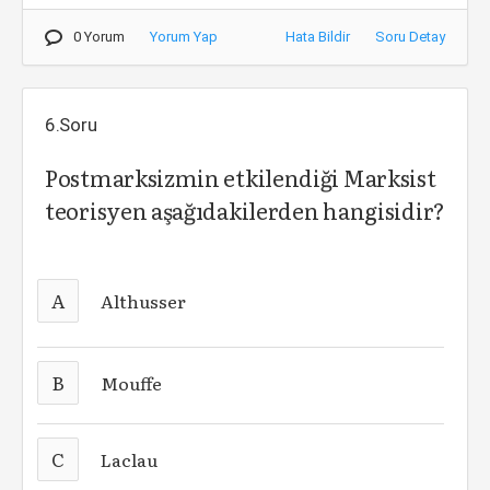
0 Yorum
Yorum Yap
Hata Bildir
Soru Detay
6.Soru
Postmarksizmin etkilendiği Marksist
teorisyen aşağıdakilerden hangisidir?
A
Althusser
B
Mouffe
C
Laclau