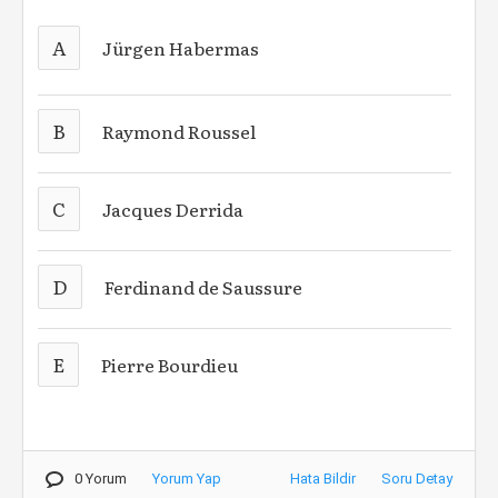
A
Jürgen Habermas
B
Raymond Roussel
C
Jacques Derrida
D
Ferdinand de Saussure
E
Pierre Bourdieu
0 Yorum
Yorum Yap
Hata Bildir
Soru Detay