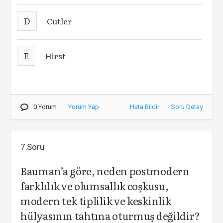
D
Cutler
E
Hirst
0 Yorum
Yorum Yap
Hata Bildir
Soru Detay
7.Soru
Bauman’a göre, neden postmodern
farklılık ve olumsallık coşkusu,
modern tek tiplilik ve keskinlik
hülyasının tahtına oturmuş değildir?