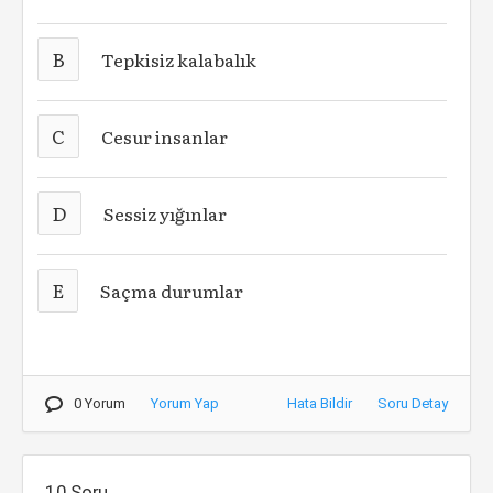
B
Tepkisiz kalabalık
C
Cesur insanlar
D
Sessiz yığınlar
E
Saçma durumlar
0 Yorum
Yorum Yap
Hata Bildir
Soru Detay
10.Soru