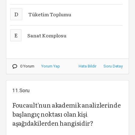
D
Tüketim Toplumu
E
Sanat Komplosu
0 Yorum
Yorum Yap
Hata Bildir
Soru Detay
11.Soru
Foucault'nun akademik analizlerinde
başlangıç noktası olan kişi
aşağıdakilerden hangisidir?