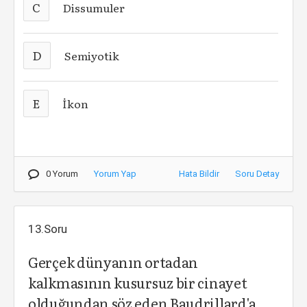
C
Dissumuler
D
Semiyotik
E
İkon
0 Yorum
Yorum Yap
Hata Bildir
Soru Detay
13.Soru
Gerçek dünyanın ortadan
kalkmasının kusursuz bir cinayet
olduğundan söz eden Baudrillard'a