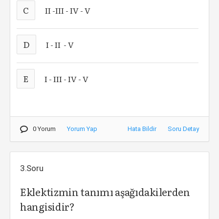
C
II -III - IV - V
D
I - II - V
E
I - III - IV - V
0 Yorum
Yorum Yap
Hata Bildir
Soru Detay
3.Soru
Eklektizmin tanımı aşağıdakilerden
hangisidir?