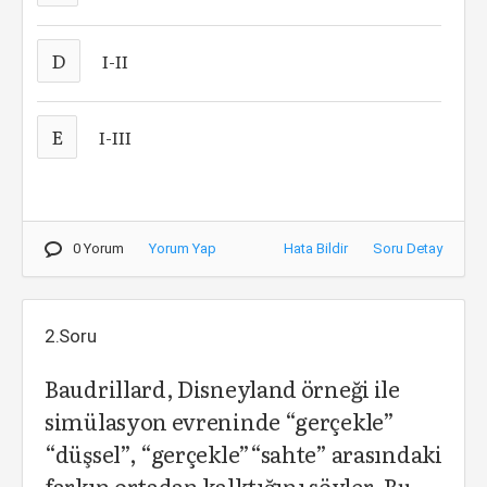
D
I-II
E
I-III
0 Yorum
Yorum Yap
Hata Bildir
Soru Detay
2.Soru
Baudrillard, Disneyland örneği ile
simülasyon evreninde “gerçekle”
“düşsel”, “gerçekle”“sahte” arasındaki
farkın ortadan kalktığını söyler. Bu