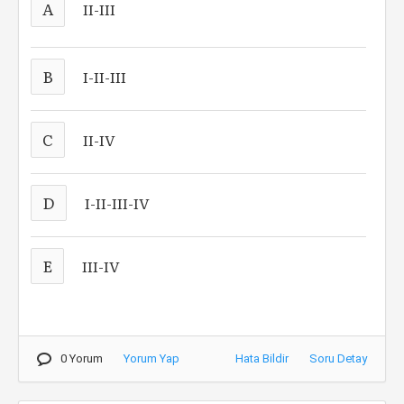
A
II-III
B
I-II-III
C
II-IV
D
I-II-III-IV
E
III-IV
0 Yorum
Yorum Yap
Hata Bildir
Soru Detay