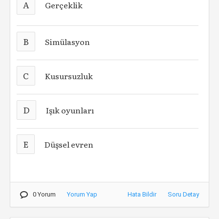
A
Gerçeklik
B
Simülasyon
C
Kusursuzluk
D
Işık oyunları
E
Düşsel evren
0 Yorum
Yorum Yap
Hata Bildir
Soru Detay