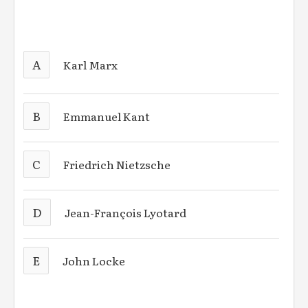
A
Karl Marx
B
Emmanuel Kant
C
Friedrich Nietzsche
D
Jean-François Lyotard
E
John Locke